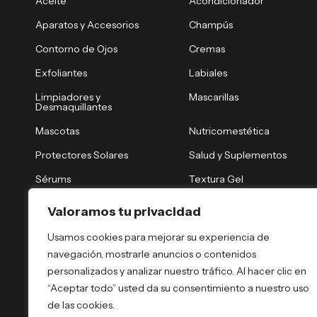
Aceite
Acondicionador
Aparatos y Accesorios
Champús
Contorno de Ojos
Cremas
Exfoliantes
Labiales
Limpiadores y
Mascarillas
Desmaquillantes
Mascotas
Nutricomestética
Protectores Solares
Salud y Suplementos
Sérums
Textura Gel
Tónicos y Brumas
Tratamiento Nocturno
Valoramos tu privacidad
Tratamientos Capilares
Tratamientos Corporales
Usamos cookies para mejorar su experiencia de
navegación, mostrarle anuncios o contenidos
personalizados y analizar nuestro tráfico. Al hacer clic en
“Aceptar todo” usted da su consentimiento a nuestro uso
de las cookies.