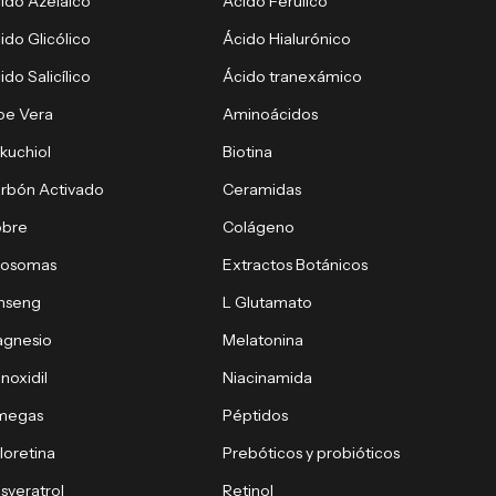
ido Azelaico
Ácido Ferúlico
ido Glicólico
Ácido Hialurónico
ido Salicílico
Ácido tranexámico
oe Vera
Aminoácidos
kuchiol
Biotina
rbón Activado
Ceramidas
obre
Colágeno
xosomas
Extractos Botánicos
nseng
L Glutamato
gnesio
Melatonina
noxidil
Niacinamida
megas
Péptidos
loretina
Prebóticos y probióticos
sveratrol
Retinol