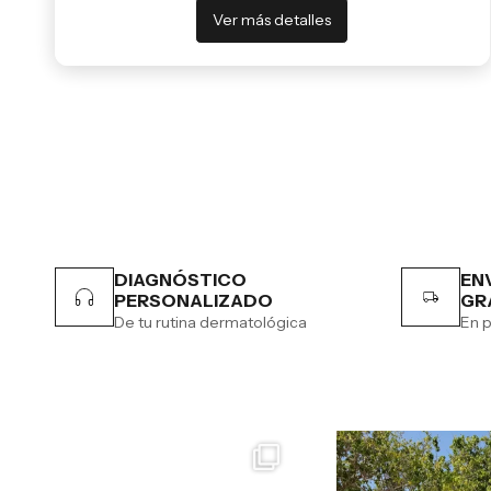
Ver más detalles
DIAGNÓSTICO
EN
PERSONALIZADO
GR
De tu rutina dermatológica
En p