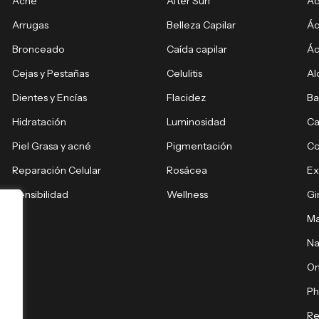
Acné
After Sun
Ác
Arrugas
Belleza Capilar
Ác
Bronceado
Caída capilar
Ác
Cejas y Pestañas
Celulitis
Al
Dientes y Encías
Flacidez
Ba
Hidratación
Luminosidad
Ca
Piel Grasa y acné
Pigmentación
C
Reparación Celular
Rosácea
E
Sensibilidad
Wellness
Gi
Ma
Na
O
Ph
Re