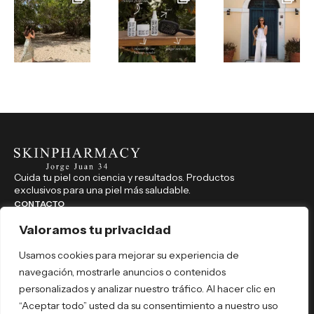
Cuida tu piel con ciencia y resultados. Productos
exclusivos para una piel más saludable.
CONTACTO
914 350 541
Valoramos tu privacidad
farmaciajorgejuan34@hotmail.com
Usamos cookies para mejorar su experiencia de
Jorge Juan, 34, Madrid (Madrid), 28001
navegación, mostrarle anuncios o contenidos
REDES SOCIALES
personalizados y analizar nuestro tráfico. Al hacer clic en
skinpharmacyjorgejuan34
“Aceptar todo” usted da su consentimiento a nuestro uso
skinpharmacyjorgejuan34