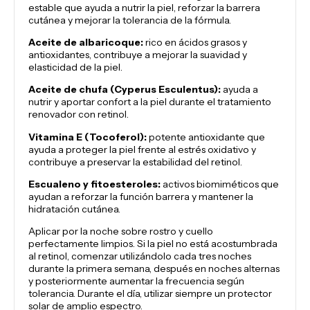
estable que ayuda a nutrir la piel, reforzar la barrera
cutánea y mejorar la tolerancia de la fórmula.
Aceite de albaricoque:
rico en ácidos grasos y
antioxidantes, contribuye a mejorar la suavidad y
elasticidad de la piel.
Aceite de chufa (Cyperus Esculentus):
ayuda a
nutrir y aportar confort a la piel durante el tratamiento
renovador con retinol.
Vitamina E (Tocoferol):
potente antioxidante que
ayuda a proteger la piel frente al estrés oxidativo y
contribuye a preservar la estabilidad del retinol.
Escualeno y fitoesteroles:
activos biomiméticos que
ayudan a reforzar la función barrera y mantener la
hidratación cutánea.
Aplicar por la noche sobre rostro y cuello
perfectamente limpios. Si la piel no está acostumbrada
al retinol, comenzar utilizándolo cada tres noches
durante la primera semana, después en noches alternas
y posteriormente aumentar la frecuencia según
tolerancia. Durante el día, utilizar siempre un protector
solar de amplio espectro.