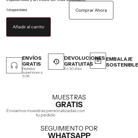
1 disponibles
Comprar Ahora
Añadir al carrito
ENVÍOS
DEVOLUCIONES
EMBALAJE
GRATIS
GRATUITAS
SOSTENIBL
Pedidos
En 30 días
superiores a
50€
MUESTRAS
GRATIS
Enviamos muestras personalizadas con
tu pedido
SEGUIMIENTO POR
WHATSAPP