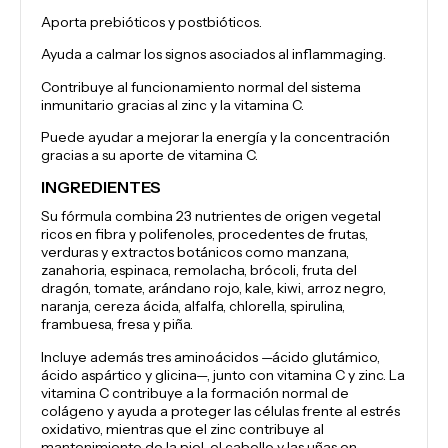
Aporta prebióticos y postbióticos.
Ayuda a calmar los signos asociados al inflammaging.
Contribuye al funcionamiento normal del sistema
inmunitario gracias al zinc y la vitamina C.
Puede ayudar a mejorar la energía y la concentración
gracias a su aporte de vitamina C.
INGREDIENTES
Su fórmula combina 23 nutrientes de origen vegetal
ricos en fibra y polifenoles, procedentes de frutas,
verduras y extractos botánicos como manzana,
zanahoria, espinaca, remolacha, brócoli, fruta del
dragón, tomate, arándano rojo, kale, kiwi, arroz negro,
naranja, cereza ácida, alfalfa, chlorella, spirulina,
frambuesa, fresa y piña.
Incluye además tres aminoácidos —ácido glutámico,
ácido aspártico y glicina—, junto con vitamina C y zinc. La
vitamina C contribuye a la formación normal de
colágeno y ayuda a proteger las células frente al estrés
oxidativo, mientras que el zinc contribuye al
mantenimiento de la piel, el cabello y las uñas en