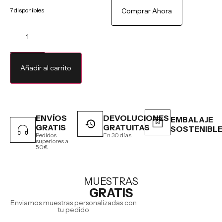
7 disponibles
Comprar Ahora
Añadir al carrito
ENVÍOS
DEVOLUCIONES
EMBALAJE
GRATIS
GRATUITAS
SOSTENIBL
Pedidos
En 30 días
superiores a
50€
MUESTRAS
GRATIS
Enviamos muestras personalizadas con
tu pedido