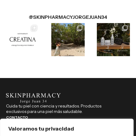
@SKINPHARMACYJORGEJUAN34
Cuida tu piel con ciencia y resultados. Productos
exclusivos para una piel más saludable.
CONTACTO
914 350 541
Valoramos tu privacidad
farmaciajorgejuan34@hotmail.com