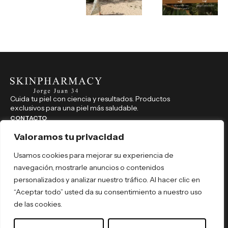
Cuida tu piel con ciencia y resultados. Productos
exclusivos para una piel más saludable.
CONTACTO
914 350 541
Valoramos tu privacidad
farmaciajorgejuan34@hotmail.com
Usamos cookies para mejorar su experiencia de
Jorge Juan, 34, Madrid (Madrid), 28001
navegación, mostrarle anuncios o contenidos
REDES SOCIALES
personalizados y analizar nuestro tráfico. Al hacer clic en
skinpharmacyjorgejuan34
“Aceptar todo” usted da su consentimiento a nuestro uso
skinpharmacyjorgejuan34
de las cookies.
Por tipo de producto
Por necesidad
Por activo