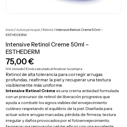
Inicio
/
Activo principal
/
Retinol
/ Intensive Retinol Creme 50ml –
ESTHEDERM
Intensive Retinol Creme 50ml –
ESTHEDERM
75,00
€
IVA incluido | Envío calculado al finalizar la compra
Retinol de alta tolerancia para corregir arrugas
profundas, reafirmar la piel y recuperar una textura
visiblemente más uniforme.
Intensive Retinol Crème
es una crema antiedad formulada
con un precursor de retinol de liberación progresiva que
ayuda a combatir los signos visibles del envejecimiento
cutáneo respetando el equilibrio de la piel. Diseñada para
actuar sobre arrugas marcadas, pérdida de firmeza, textura
irregular y daños provocados por el fotoenvejecimiento,
favorece una renovación celular eficaz con una excelente