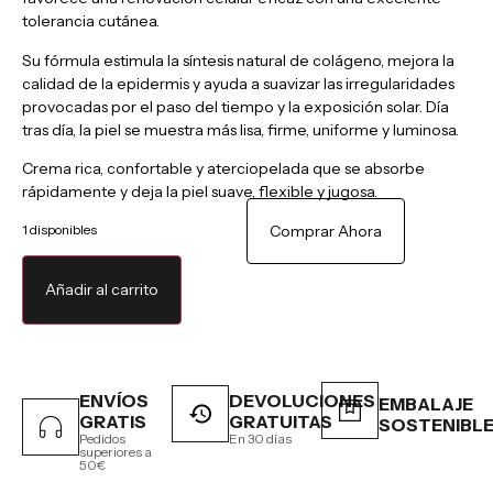
tolerancia cutánea.
Su fórmula estimula la síntesis natural de colágeno, mejora la
calidad de la epidermis y ayuda a suavizar las irregularidades
provocadas por el paso del tiempo y la exposición solar. Día
tras día, la piel se muestra más lisa, firme, uniforme y luminosa.
Crema rica, confortable y aterciopelada que se absorbe
rápidamente y deja la piel suave, flexible y jugosa.
1 disponibles
Comprar Ahora
Añadir al carrito
ENVÍOS
DEVOLUCIONES
EMBALAJE
GRATIS
GRATUITAS
SOSTENIBL
Pedidos
En 30 días
superiores a
50€