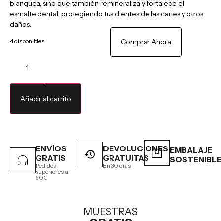
blanquea, sino que también remineraliza y fortalece el
esmalte dental, protegiendo tus dientes de las caries y otros
daños.
4 disponibles
Comprar Ahora
Añadir al carrito
ENVÍOS
DEVOLUCIONES
EMBALAJE
GRATIS
GRATUITAS
SOSTENIBL
Pedidos
En 30 días
superiores a
50€
MUESTRAS