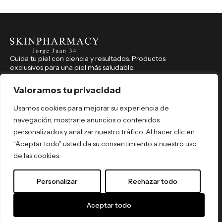
Cuida tu piel con ciencia y resultados. Productos
exclusivos para una piel más saludable.
CONTACTO
914 350 541
Valoramos tu privacidad
farmaciajorgejuan34@hotmail.com
Usamos cookies para mejorar su experiencia de
Jorge Juan, 34, Madrid (Madrid), 28001
navegación, mostrarle anuncios o contenidos
REDES SOCIALES
personalizados y analizar nuestro tráfico. Al hacer clic en
skinpharmacyjorgejuan34
“Aceptar todo” usted da su consentimiento a nuestro uso
skinpharmacyjorgejuan34
de las cookies.
Por tipo de producto
Por necesidad
Personalizar
Rechazar todo
Por activo
Política de Privacidad
© 2026 Skin Pharmacy. Todos los
Términos y Condiciones
derechos reservados. By
ómibu
.
Aceptar todo
Envíos y Devoluciones