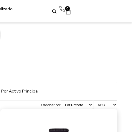
alizado
0
Ordenar por