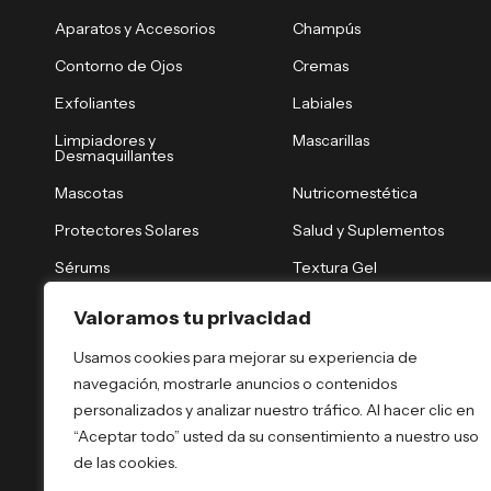
Aparatos y Accesorios
Champús
Contorno de Ojos
Cremas
Exfoliantes
Labiales
Limpiadores y
Mascarillas
Desmaquillantes
Mascotas
Nutricomestética
Protectores Solares
Salud y Suplementos
Sérums
Textura Gel
Tónicos y Brumas
Tratamiento Nocturno
Valoramos tu privacidad
Tratamientos Capilares
Tratamientos Corporales
Usamos cookies para mejorar su experiencia de
navegación, mostrarle anuncios o contenidos
personalizados y analizar nuestro tráfico. Al hacer clic en
“Aceptar todo” usted da su consentimiento a nuestro uso
de las cookies.