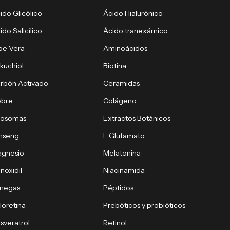
ido Glicólico
Ácido Hialurónico
ido Salicílico
Ácido tranexámico
oe Vera
Aminoácidos
kuchiol
Biotina
rbón Activado
Ceramidas
obre
Colágeno
xosomas
Extractos Botánicos
nseng
L Glutamato
gnesio
Melatonina
noxidil
Niacinamida
megas
Péptidos
loretina
Prebóticos y probióticos
sveratrol
Retinol