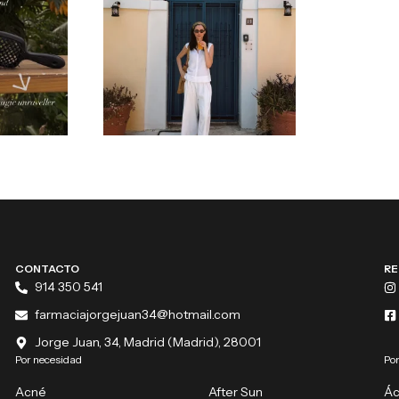
CONTACTO
RE
914 350 541
farmaciajorgejuan34@hotmail.com
Jorge Juan, 34, Madrid (Madrid), 28001
Por necesidad
Por
Acné
After Sun
Ác