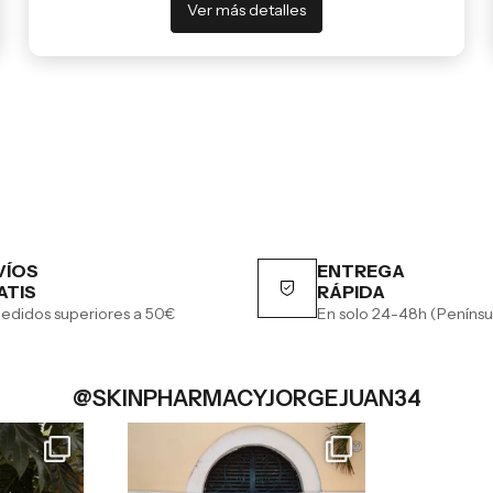
Ver más detalles
VÍOS
ENTREGA
ATIS
RÁPIDA
edidos superiores a 50€
En solo 24-48h (Penínsu
@SKINPHARMACYJORGEJUAN34