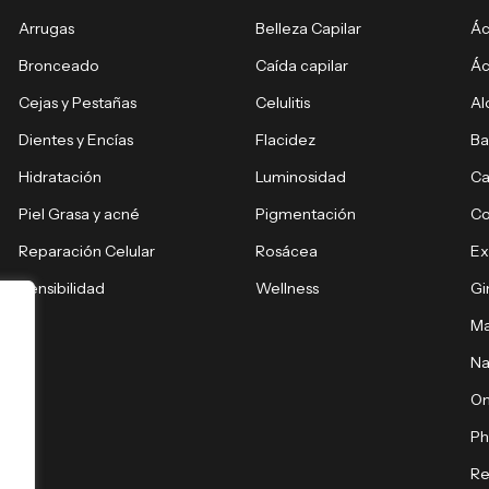
Arrugas
Belleza Capilar
Ác
Bronceado
Caída capilar
Ác
Cejas y Pestañas
Celulitis
Al
Dientes y Encías
Flacidez
Ba
Hidratación
Luminosidad
Ca
Piel Grasa y acné
Pigmentación
C
Reparación Celular
Rosácea
E
Sensibilidad
Wellness
Gi
Ma
Na
O
Ph
Re