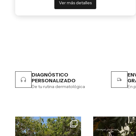
Ver más detalles
DIAGNÓSTICO
EN
PERSONALIZADO
GR
De tu rutina dermatológica
En p