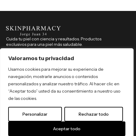
Cuida tu piel con ciencia y resultados. Productos
exclusivos para una piel más saludable.
CONTACTO
914 350 541
Valoramos tu privacidad
farmaciajorgejuan34@hotmail.com
Usamos cookies para mejorar su experiencia de
Jorge Juan, 34, Madrid (Madrid), 28001
navegación, mostrarle anuncios o contenidos
REDES SOCIALES
personalizados y analizar nuestro tráfico. Al hacer clic en
skinpharmacyjorgejuan34
“Aceptar todo” usted da su consentimiento a nuestro uso
skinpharmacyjorgejuan34
de las cookies.
Por tipo de producto
Por necesidad
Personalizar
Rechazar todo
Por activo
Política de Privacidad
© 2026 Skin Pharmacy. Todos los
Términos y Condiciones
derechos reservados. By
ómibu
.
Aceptar todo
Envíos y Devoluciones