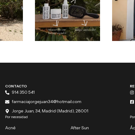
CONTACTO
RE
914 350 541
farmaciajorgejuan34@hotmail.com
Jorge Juan, 34, Madrid (Madrid), 28001
Por necesidad
Por
Acné
After Sun
Ác