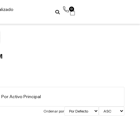
alizado
0
™
Ordenar por