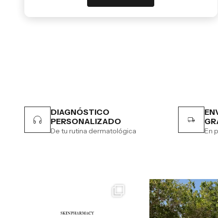
DIAGNÓSTICO
EN
PERSONALIZADO
GR
De tu rutina dermatológica
En p