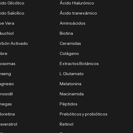
ido Glicólico
Ácido Hialurónico
ido Salicílico
Ácido tranexámico
oe Vera
Aminoácidos
kuchiol
Biotina
rbón Activado
Ceramidas
obre
Colágeno
xosomas
Extractos Botánicos
nseng
L Glutamato
gnesio
Melatonina
noxidil
Niacinamida
megas
Péptidos
loretina
Prebóticos y probióticos
sveratrol
Retinol