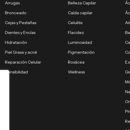
Arrugas
Belleza Capilar
Ác
Bronceado
Caída capilar
Ác
Cejas y Pestañas
Celulitis
Al
Dientes y Encías
Flacidez
Ba
Hidratación
Luminosidad
Ca
Piel Grasa y acné
Pigmentación
C
Reparación Celular
Rosácea
E
Sensibilidad
Wellness
Gi
Ma
Na
O
Ph
Re