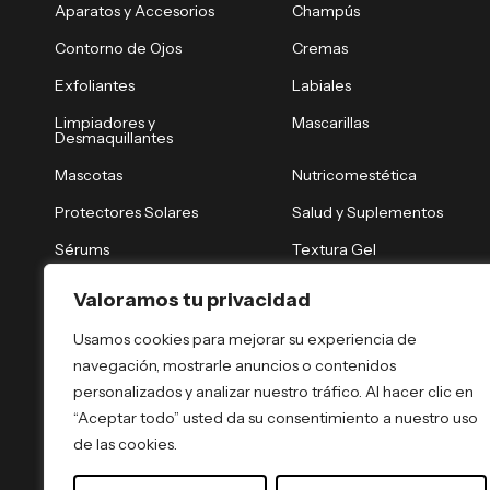
Aparatos y Accesorios
Champús
Contorno de Ojos
Cremas
Exfoliantes
Labiales
Limpiadores y
Mascarillas
Desmaquillantes
Mascotas
Nutricomestética
Protectores Solares
Salud y Suplementos
Sérums
Textura Gel
Tónicos y Brumas
Tratamiento Nocturno
Valoramos tu privacidad
Tratamientos Capilares
Tratamientos Corporales
Usamos cookies para mejorar su experiencia de
navegación, mostrarle anuncios o contenidos
personalizados y analizar nuestro tráfico. Al hacer clic en
“Aceptar todo” usted da su consentimiento a nuestro uso
de las cookies.