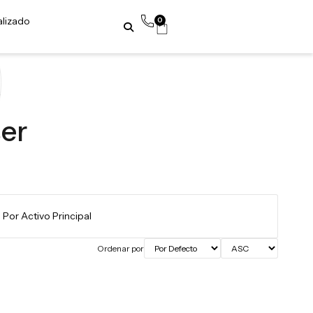
alizado
0
”
er
Ordenar por