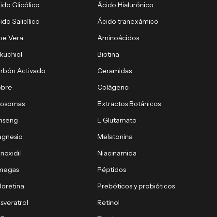
ido Glicólico
Ácido Hialurónico
ido Salicílico
Ácido tranexámico
oe Vera
Aminoácidos
kuchiol
Biotina
rbón Activado
Ceramidas
obre
Colágeno
xosomas
Extractos Botánicos
nseng
L Glutamato
gnesio
Melatonina
noxidil
Niacinamida
megas
Péptidos
loretina
Prebóticos y probióticos
sveratrol
Retinol