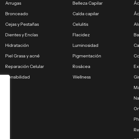
Arrugas
Belleza Capilar
Ác
Bronceado
Caída capilar
Ác
Cejas y Pestañas
Celulitis
Al
Dientes y Encías
Flacidez
Ba
Hidratación
Luminosidad
Ca
Piel Grasa y acné
Pigmentación
C
Reparación Celular
Rosácea
E
Sensibilidad
Wellness
Gi
Ma
Na
O
Ph
Re