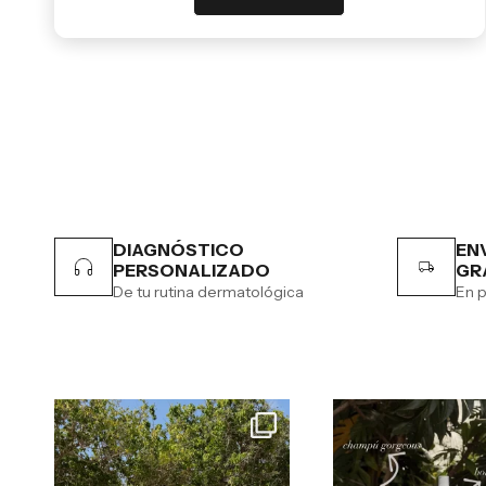
DIAGNÓSTICO
EN
PERSONALIZADO
GR
De tu rutina dermatológica
En p