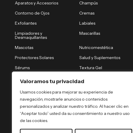
Aparatos y Accesorios
Champús
Contorno de Ojos
Cremas
Exfoliantes
Labiales
Limpiadores y
Mascarillas
Desmaquillantes
Mascotas
Nutricomestética
Protectores Solares
Salud y Suplementos
Sérums
Textura Gel
Tónicos y Brumas
Tratamiento Nocturno
Valoramos tu privacidad
Tratamientos Capilares
Tratamientos Corporales
Usamos cookies para mejorar su experiencia de
navegación, mostrarle anuncios o contenidos
personalizados y analizar nuestro tráfico. Al hacer clic en
“Aceptar todo” usted da su consentimiento a nuestro uso
de las cookies.