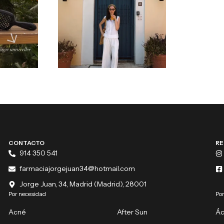
CONTACTO
RE
914 350 541
farmaciajorgejuan34@hotmail.com
Jorge Juan, 34, Madrid (Madrid), 28001
Por necesidad
Por
Acné
After Sun
Ác