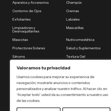
Aparatos y Accesorios
Champús
Contorno de Ojos
Cremas
Exfoliantes
Labiales
Limpiadores y
Mascarillas
Desmaquillantes
Mascotas
Nutricomestética
Protectores Solares
Salud y Suplementos
Sérums
Textura Gel
Tónicos y Brumas
Tratamiento Nocturno
Valoramos tu privacidad
Tratamientos Capilares
Tratamientos Corporales
Usamos cookies para mejorar su experiencia de
navegación, mostrarle anuncios o contenidos
personalizados y analizar nuestro tráfico. Al hacer clic en
“Aceptar todo” usted da su consentimiento a nuestro uso
de las cookies.