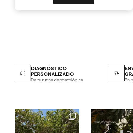
DIAGNÓSTICO
EN
PERSONALIZADO
GR
De tu rutina dermatológica
En p