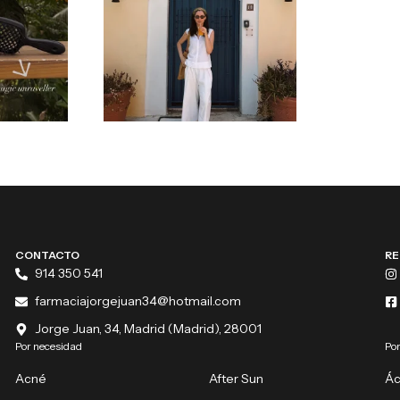
CONTACTO
RE
914 350 541
farmaciajorgejuan34@hotmail.com
Jorge Juan, 34, Madrid (Madrid), 28001
Por necesidad
Por
Acné
After Sun
Ác