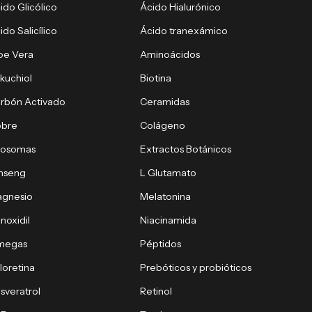
ido Glicólico
Ácido Hialurónico
ido Salicílico
Ácido tranexámico
oe Vera
Aminoácidos
kuchiol
Biotina
rbón Activado
Ceramidas
obre
Colágeno
xosomas
Extractos Botánicos
nseng
L Glutamato
gnesio
Melatonina
noxidil
Niacinamida
megas
Péptidos
loretina
Prebóticos y probióticos
sveratrol
Retinol