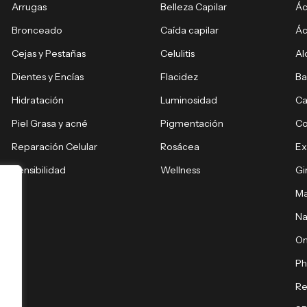
Arrugas
Belleza Capilar
Ác
Bronceado
Caída capilar
Ác
Cejas y Pestañas
Celulitis
Al
Dientes y Encías
Flacidez
Ba
Hidratación
Luminosidad
Ca
Piel Grasa y acné
Pigmentación
C
Reparación Celular
Rosácea
E
Sensibilidad
Wellness
Gi
Ma
Na
O
Ph
Re