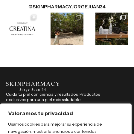
@SKINPHARMACYJORGEJUAN34
Cuida tu piel con ciencia y resultados. Productos
exclusivos para una piel más saludable.
CONTACTO
914 350 541
Valoramos tu privacidad
farmaciajorgejuan34@hotmail.com
Usamos cookies para mejorar su experiencia de
Jorge Juan, 34, Madrid (Madrid), 28001
navegación, mostrarle anuncios o contenidos