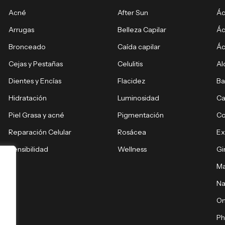
Acné
After Sun
Ác
Arrugas
Belleza Capilar
Ác
Bronceado
Caída capilar
Ác
Cejas y Pestañas
Celulitis
Al
Dientes y Encías
Flacidez
Ba
Hidratación
Luminosidad
Ca
Piel Grasa y acné
Pigmentación
C
Reparación Celular
Rosácea
E
Sensibilidad
Wellness
Gi
Ma
Na
O
Ph