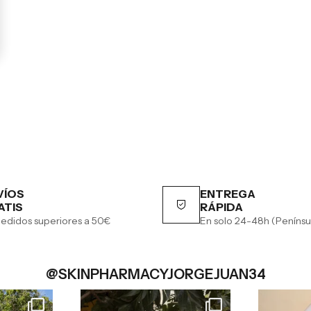
VÍOS
ENTREGA
ATIS
RÁPIDA
edidos superiores a 50€
En solo 24-48h (Penínsu
@SKINPHARMACYJORGEJUAN34