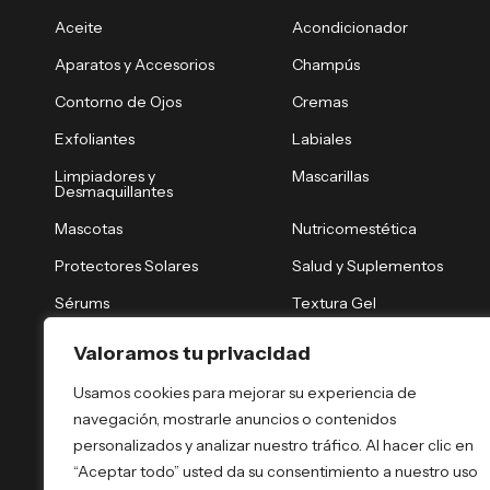
Aceite
Acondicionador
Aparatos y Accesorios
Champús
Contorno de Ojos
Cremas
Exfoliantes
Labiales
Limpiadores y
Mascarillas
Desmaquillantes
Mascotas
Nutricomestética
Protectores Solares
Salud y Suplementos
Sérums
Textura Gel
Tónicos y Brumas
Tratamiento Nocturno
Valoramos tu privacidad
Tratamientos Capilares
Tratamientos Corporales
Usamos cookies para mejorar su experiencia de
navegación, mostrarle anuncios o contenidos
personalizados y analizar nuestro tráfico. Al hacer clic en
“Aceptar todo” usted da su consentimiento a nuestro uso