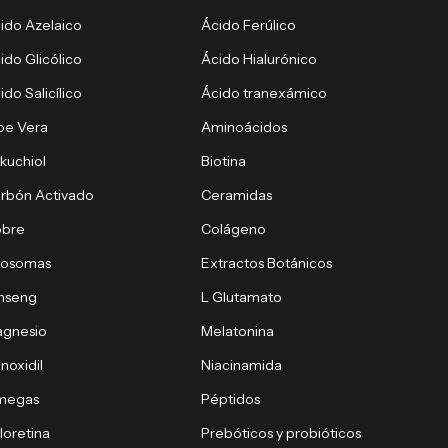
ido Azelaico
Ácido Ferúlico
ido Glicólico
Ácido Hialurónico
ido Salicílico
Ácido tranexámico
oe Vera
Aminoácidos
kuchiol
Biotina
rbón Activado
Ceramidas
obre
Colágeno
xosomas
Extractos Botánicos
nseng
L Glutamato
gnesio
Melatonina
noxidil
Niacinamida
megas
Péptidos
loretina
Prebóticos y probióticos