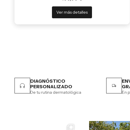
Ver más detalles
DIAGNÓSTICO
EN
PERSONALIZADO
GR
De tu rutina dermatológica
En p