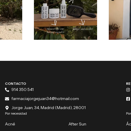
CONTACTO
RE
914 350 541
farmaciajorgejuan34@hotmail.com
Jorge Juan, 34, Madrid (Madrid), 28001
Por necesidad
Por
Acné
After Sun
Ác