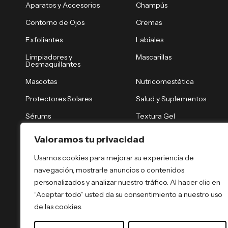
Aparatos y Accesorios
Champús
Contorno de Ojos
Cremas
Exfoliantes
Labiales
Limpiadores y
Mascarillas
Desmaquillantes
Mascotas
Nutricomestética
Protectores Solares
Salud y Suplementos
Sérums
Textura Gel
Tónicos y Brumas
Tratamiento Nocturno
Valoramos tu privacidad
Tratamientos Capilares
Tratamientos Corporales
Usamos cookies para mejorar su experiencia de
navegación, mostrarle anuncios o contenidos
personalizados y analizar nuestro tráfico. Al hacer clic en
“Aceptar todo” usted da su consentimiento a nuestro uso
de las cookies.