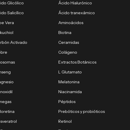
ido Glicólico
Ácido Hialurónico
ido Salicílico
Ácido tranexámico
oe Vera
Aminoácidos
kuchiol
Biotina
rbón Activado
Ceramidas
obre
Colágeno
xosomas
Extractos Botánicos
nseng
L Glutamato
gnesio
Melatonina
noxidil
Niacinamida
megas
Péptidos
loretina
Prebóticos y probióticos
sveratrol
Retinol