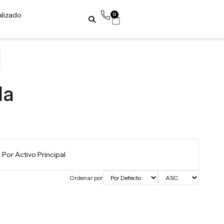
alizado
0
da
Ordenar por