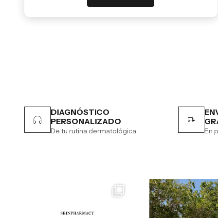
DIAGNÓSTICO
EN
PERSONALIZADO
GR
De tu rutina dermatológica
En p