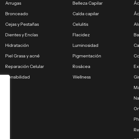
Arrugas
Belleza Capilar
Ác
Bronceado
Caída capilar
Ác
Cejas y Pestañas
Celulitis
Al
Dientes y Encías
Flacidez
Ba
Hidratación
Luminosidad
Ca
Piel Grasa y acné
Pigmentación
C
Reparación Celular
Rosácea
E
Sensibilidad
Wellness
Gi
Ma
Na
O
Ph
Re