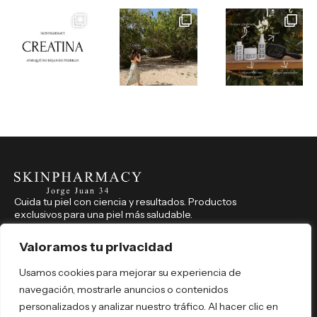
Cuida tu piel con ciencia y resultados. Productos
exclusivos para una piel más saludable.
CONTACTO
914 350 541
Valoramos tu privacidad
farmaciajorgejuan34@hotmail.com
Usamos cookies para mejorar su experiencia de
Jorge Juan, 34, Madrid (Madrid), 28001
navegación, mostrarle anuncios o contenidos
REDES SOCIALES
personalizados y analizar nuestro tráfico. Al hacer clic en
skinpharmacyjorgejuan34