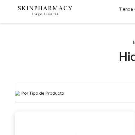
Tienda
I
Hi