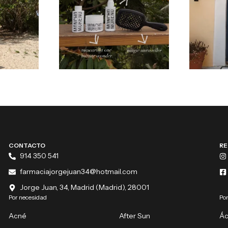
CONTACTO
RE
914 350 541
farmaciajorgejuan34@hotmail.com
Jorge Juan, 34, Madrid (Madrid), 28001
Por necesidad
Por
Acné
After Sun
Ác