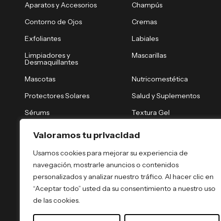
Aparatos y Accesorios
Champús
Contorno de Ojos
Cremas
Exfoliantes
Labiales
Limpiadores y
Mascarillas
Desmaquillantes
Mascotas
Nutricomestética
Protectores Solares
Salud y Suplementos
Sérums
Textura Gel
Tónicos y Brumas
Tratamiento Nocturno
Valoramos tu privacidad
Tratamientos Capilares
Tratamientos Corporales
Usamos cookies para mejorar su experiencia de
navegación, mostrarle anuncios o contenidos
personalizados y analizar nuestro tráfico. Al hacer clic en
“Aceptar todo” usted da su consentimiento a nuestro uso
de las cookies.