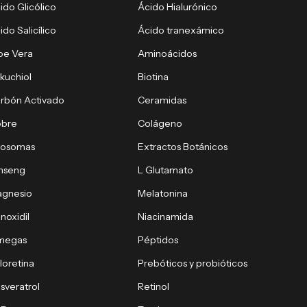
ido Glicólico
Ácido Hialurónico
ido Salicílico
Ácido tranexámico
oe Vera
Aminoácidos
kuchiol
Biotina
rbón Activado
Ceramidas
obre
Colágeno
xosomas
Extractos Botánicos
nseng
L Glutamato
gnesio
Melatonina
noxidil
Niacinamida
megas
Péptidos
loretina
Prebóticos y probióticos
sveratrol
Retinol