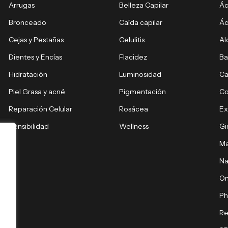
Arrugas
Belleza Capilar
Ác
Bronceado
Caída capilar
Ác
Cejas y Pestañas
Celulitis
Al
Dientes y Encías
Flacidez
Ba
Hidratación
Luminosidad
Ca
Piel Grasa y acné
Pigmentación
C
Reparación Celular
Rosácea
E
Sensibilidad
Wellness
Gi
Ma
Na
O
Ph
Re