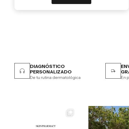
DIAGNÓSTICO
EN
PERSONALIZADO
GR
De tu rutina dermatológica
En p