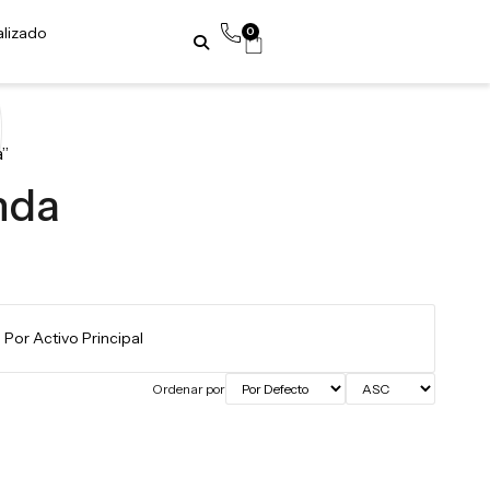
alizado
0
”
nda
Ordenar por