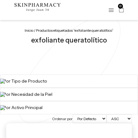
0
Inicio
/ Productos etiquetados “exfoliante queratolítico”
exfoliante queratolítico
Ordenar por