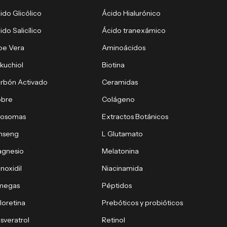
ido Glicólico
Ácido Hialurónico
ido Salicílico
Ácido tranexámico
oe Vera
Aminoácidos
kuchiol
Biotina
rbón Activado
Ceramidas
obre
Colágeno
xosomas
Extractos Botánicos
nseng
L Glutamato
gnesio
Melatonina
noxidil
Niacinamida
megas
Péptidos
loretina
Prebóticos y probióticos
sveratrol
Retinol