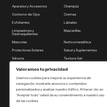
Aparatos y Accesorios
Champús
Contorno de Ojos
Cremas
Exfoliantes
Labiales
Limpiadores y
Mascarillas
Desmaquillantes
Mascotas
Nutricomestética
Protectores Solares
Salud y Suplementos
Sérums
Textura Gel
Tónicos y Brumas
Tratamiento Nocturno
Valoramos tu privacidad
Tratamientos Capilares
Tratamientos Corporales
Usamos cookies para mejorar su experiencia de
navegación, mostrarle anuncios o contenidos
personalizados y analizar nuestro tráfico. Al hacer clic en
“Aceptar todo” usted da su consentimiento a nuestro uso
de las cookies.