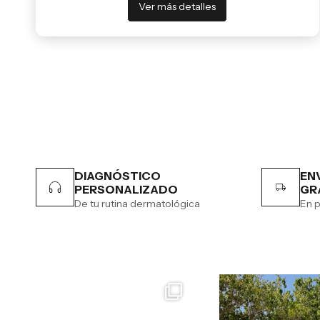
Ver más detalles
DIAGNÓSTICO
EN
PERSONALIZADO
GR
De tu rutina dermatológica
En p