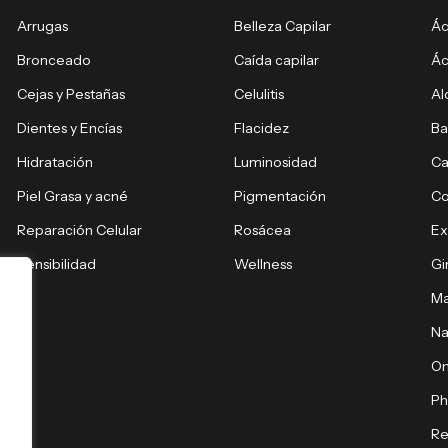
Arrugas
Belleza Capilar
Ác
Bronceado
Caída capilar
Ác
Cejas y Pestañas
Celulitis
Al
Dientes y Encías
Flacidez
Ba
Hidratación
Luminosidad
Ca
Piel Grasa y acné
Pigmentación
C
Reparación Celular
Rosácea
E
Sensibilidad
Wellness
Gi
Ma
Na
O
Ph
Re