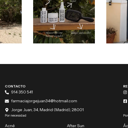
CONTACTO
RE
914 350 541
farmaciajorgejuan34@hotmail.com
Jorge Juan, 34, Madrid (Madrid), 28001
Por necesidad
Por
Acné
After Sun
Ác