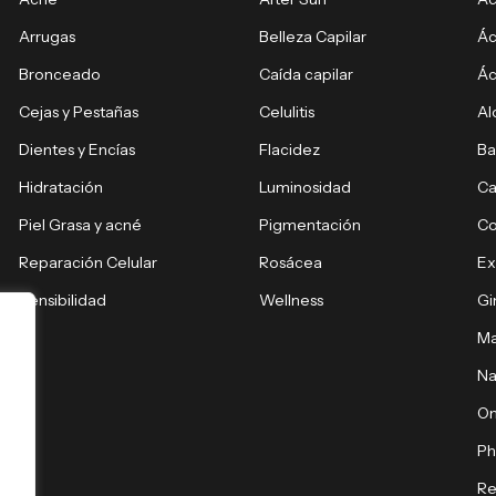
Arrugas
Belleza Capilar
Ác
Bronceado
Caída capilar
Ác
Cejas y Pestañas
Celulitis
Al
Dientes y Encías
Flacidez
Ba
Hidratación
Luminosidad
Ca
Piel Grasa y acné
Pigmentación
C
Reparación Celular
Rosácea
E
Sensibilidad
Wellness
Gi
Ma
Na
O
Ph
Re