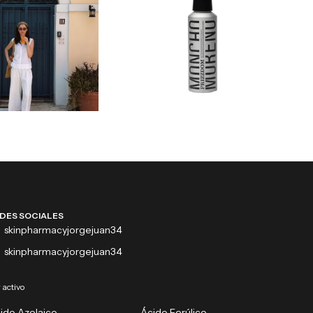
DES SOCIALES
skinpharmacyjorgejuan34
skinpharmacyjorgejuan34
 activo
ido Azelaico
Ácido Ferúlico