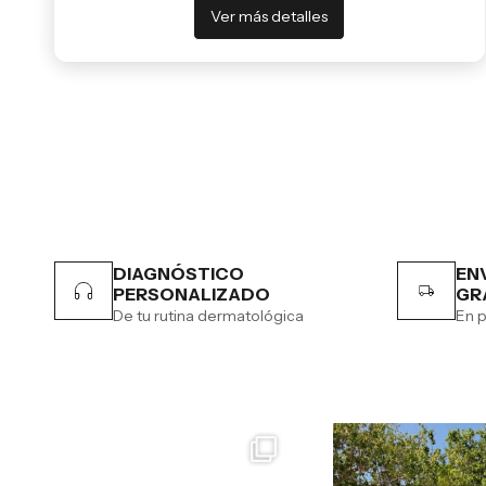
Ver más detalles
DIAGNÓSTICO
EN
PERSONALIZADO
GR
De tu rutina dermatológica
En p