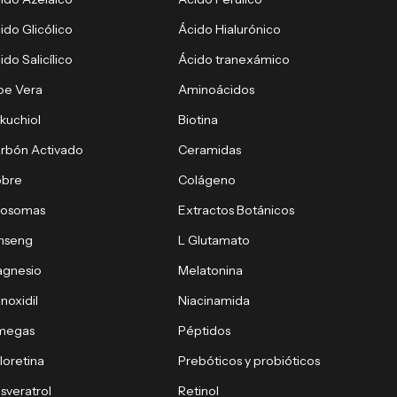
ido Glicólico
Ácido Hialurónico
ido Salicílico
Ácido tranexámico
oe Vera
Aminoácidos
kuchiol
Biotina
rbón Activado
Ceramidas
obre
Colágeno
xosomas
Extractos Botánicos
nseng
L Glutamato
gnesio
Melatonina
noxidil
Niacinamida
megas
Péptidos
loretina
Prebóticos y probióticos
sveratrol
Retinol