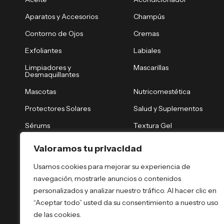
Aparatos y Accesorios
Champús
Contorno de Ojos
Cremas
Exfoliantes
Labiales
Limpiadores y
Mascarillas
Desmaquillantes
Mascotas
Nutricomestética
Protectores Solares
Salud y Suplementos
Sérums
Textura Gel
Tónicos y Brumas
Tratamiento Nocturno
Valoramos tu privacidad
Tratamientos Capilares
Tratamientos Corporales
Usamos cookies para mejorar su experiencia de
navegación, mostrarle anuncios o contenidos
personalizados y analizar nuestro tráfico. Al hacer clic en
“Aceptar todo” usted da su consentimiento a nuestro uso
de las cookies.