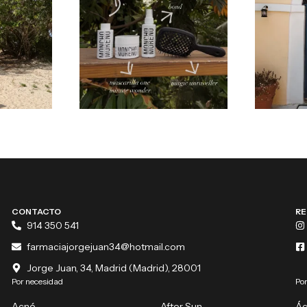
CONTACTO
RE
914 350 541
farmaciajorgejuan34@hotmail.com
Jorge Juan, 34, Madrid (Madrid), 28001
Por necesidad
Por
Acné
After Sun
Ác