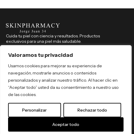
Cuida tu piel con ciencia y resultados. Productos
exclusivos para una piel más saludable.
CONTACTO
914 350 541
Valoramos tu privacidad
farmaciajorgejuan34@hotmail.com
Usamos cookies para mejorar su experiencia de
Jorge Juan, 34, Madrid (Madrid), 28001
navegación, mostrarle anuncios o contenidos
REDES SOCIALES
personalizados y analizar nuestro tráfico. Al hacer clic en
skinpharmacyjorgejuan34
“Aceptar todo” usted da su consentimiento a nuestro uso
skinpharmacyjorgejuan34
de las cookies.
Por tipo de producto
Por necesidad
Personalizar
Rechazar todo
Por activo
Política de Privacidad
© 2026 Skin Pharmacy. Todos los
Términos y Condiciones
derechos reservados. By
ómibu
.
Aceptar todo
Envíos y Devoluciones