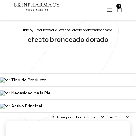
0
Inicio
/ Productos etiquetados “efecto bronceado dorado”
efecto bronceado dorado
Ordenar por