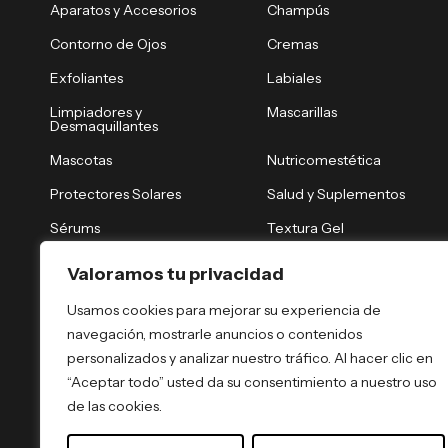
Aparatos y Accesorios
Champús
Contorno de Ojos
Cremas
Exfoliantes
Labiales
Limpiadores y
Mascarillas
Desmaquillantes
Mascotas
Nutricomestética
Protectores Solares
Salud y Suplementos
Sérums
Textura Gel
Tónicos y Brumas
Tratamiento Nocturno
Valoramos tu privacidad
Tratamientos Capilares
Tratamientos Corporales
Usamos cookies para mejorar su experiencia de
navegación, mostrarle anuncios o contenidos
personalizados y analizar nuestro tráfico. Al hacer clic en
“Aceptar todo” usted da su consentimiento a nuestro uso
de las cookies.