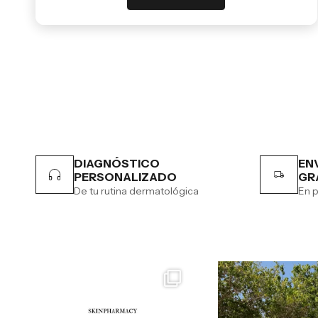
DIAGNÓSTICO
EN
PERSONALIZADO
GR
De tu rutina dermatológica
En p