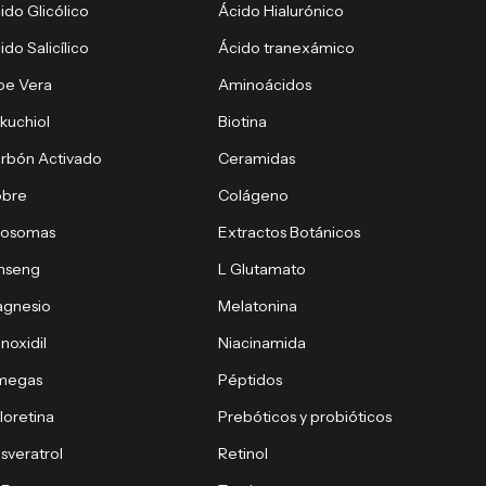
ido Glicólico
Ácido Hialurónico
ido Salicílico
Ácido tranexámico
oe Vera
Aminoácidos
kuchiol
Biotina
rbón Activado
Ceramidas
obre
Colágeno
xosomas
Extractos Botánicos
nseng
L Glutamato
gnesio
Melatonina
noxidil
Niacinamida
megas
Péptidos
loretina
Prebóticos y probióticos
sveratrol
Retinol