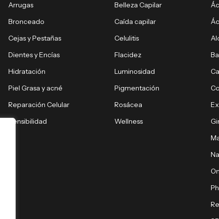
Arrugas
Belleza Capilar
Ác
Bronceado
Caída capilar
Ác
Cejas y Pestañas
Celulitis
Al
Dientes y Encías
Flacidez
Ba
Hidratación
Luminosidad
Ca
Piel Grasa y acné
Pigmentación
C
Reparación Celular
Rosácea
E
Sensibilidad
Wellness
Gi
Ma
Na
O
Ph
Re