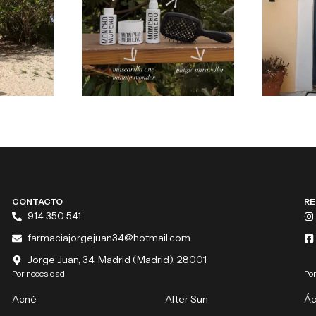
CONTACTO
RE
914 350 541
farmaciajorgejuan34@hotmail.com
Jorge Juan, 34, Madrid (Madrid), 28001
Por necesidad
Por
Acné
After Sun
Ác