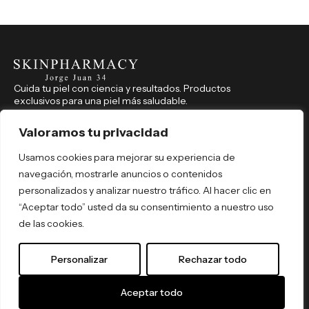
Cuida tu piel con ciencia y resultados. Productos
exclusivos para una piel más saludable.
CONTACTO
914 350 541
Valoramos tu privacidad
farmaciajorgejuan34@hotmail.com
Usamos cookies para mejorar su experiencia de
Jorge Juan, 34, Madrid (Madrid), 28001
navegación, mostrarle anuncios o contenidos
REDES SOCIALES
personalizados y analizar nuestro tráfico. Al hacer clic en
skinpharmacyjorgejuan34
“Aceptar todo” usted da su consentimiento a nuestro uso
skinpharmacyjorgejuan34
de las cookies.
Por tipo de producto
Por necesidad
Personalizar
Rechazar todo
Por activo
Política de Privacidad
© 2026 Skin Pharmacy. Todos los
Términos y Condiciones
derechos reservados. By
ómibu
.
Aceptar todo
Envíos y Devoluciones