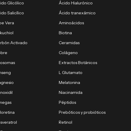
ido Glicólico
Ácido Hialurónico
ido Salicílico
Ácido tranexámico
oe Vera
Aminoácidos
kuchiol
Biotina
rbón Activado
Ceramidas
obre
Colágeno
xosomas
Extractos Botánicos
nseng
L Glutamato
gnesio
Melatonina
noxidil
Niacinamida
megas
Péptidos
loretina
Prebóticos y probióticos
sveratrol
Retinol