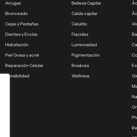
Arrugas
Belleza Capilar
Ác
Bronceado
Caída capilar
Ác
Cejas y Pestañas
Celulitis
Al
Dientes y Encías
Flacidez
Ba
Hidratación
Luminosidad
Ca
Piel Grasa y acné
Pigmentación
C
Reparación Celular
Rosácea
E
Sensibilidad
Wellness
Gi
Ma
Na
O
Ph
Re