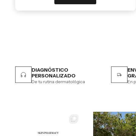
DIAGNÓSTICO
EN
PERSONALIZADO
GR
De tu rutina dermatológica
En p