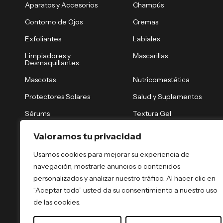
Aparatos y Accesorios
Champús
Contorno de Ojos
Cremas
Exfoliantes
Labiales
Limpiadores y
Mascarillas
Desmaquillantes
Mascotas
Nutricomestética
Protectores Solares
Salud y Suplementos
Sérums
Textura Gel
Tónicos y Brumas
Tratamiento Nocturno
Valoramos tu privacidad
Tratamientos Capilares
Tratamientos Corporales
Usamos cookies para mejorar su experiencia de
navegación, mostrarle anuncios o contenidos
personalizados y analizar nuestro tráfico. Al hacer clic en
“Aceptar todo” usted da su consentimiento a nuestro uso
de las cookies.