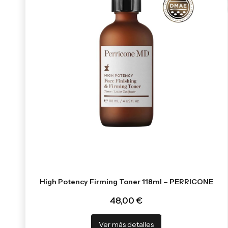
High Potency Firming Toner 118ml – PERRICONE
48,00 €
Ver más detalles