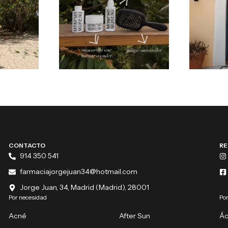
CONTACTO
RE
914 350 541
farmaciajorgejuan34@hotmail.com
Jorge Juan, 34, Madrid (Madrid), 28001
Por necesidad
Por
Acné
After Sun
Ác