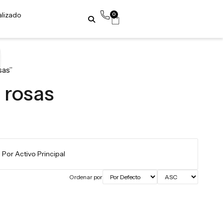
alizado
0
sas”
 rosas
Ordenar por