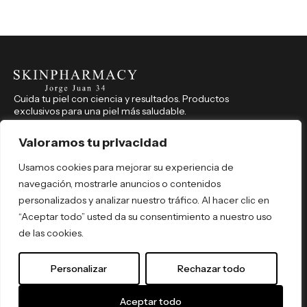
Cuida tu piel con ciencia y resultados. Productos
exclusivos para una piel más saludable.
CONTACTO
914 350 541
Valoramos tu privacidad
farmaciajorgejuan34@hotmail.com
Usamos cookies para mejorar su experiencia de
Jorge Juan, 34, Madrid (Madrid), 28001
navegación, mostrarle anuncios o contenidos
REDES SOCIALES
personalizados y analizar nuestro tráfico. Al hacer clic en
skinpharmacyjorgejuan34
“Aceptar todo” usted da su consentimiento a nuestro uso
skinpharmacyjorgejuan34
de las cookies.
Por tipo de producto
Por necesidad
Personalizar
Rechazar todo
Por activo
Política de Privacidad
© 2026 Skin Pharmacy. Todos los
Términos y Condiciones
derechos reservados. By
ómibu
.
Aceptar todo