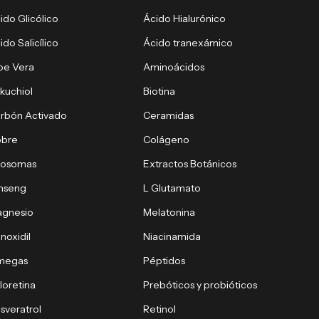
ido Glicólico
Ácido Hialurónico
ido Salicílico
Ácido tranexámico
oe Vera
Aminoácidos
kuchiol
Biotina
rbón Activado
Ceramidas
obre
Colágeno
xosomas
Extractos Botánicos
nseng
L Glutamato
gnesio
Melatonina
noxidil
Niacinamida
megas
Péptidos
loretina
Prebóticos y probióticos
sveratrol
Retinol