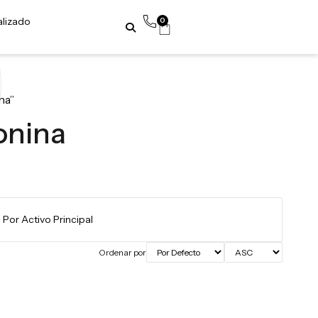
alizado
0
na”
onina
Ordenar por