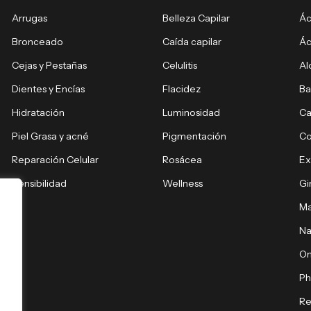
Arrugas
Belleza Capilar
Ác
Bronceado
Caída capilar
Ác
Cejas y Pestañas
Celulitis
Al
Dientes y Encías
Flacidez
Ba
Hidratación
Luminosidad
Ca
Piel Grasa y acné
Pigmentación
C
Reparación Celular
Rosácea
E
Sensibilidad
Wellness
Gi
Ma
Na
O
Ph
Re