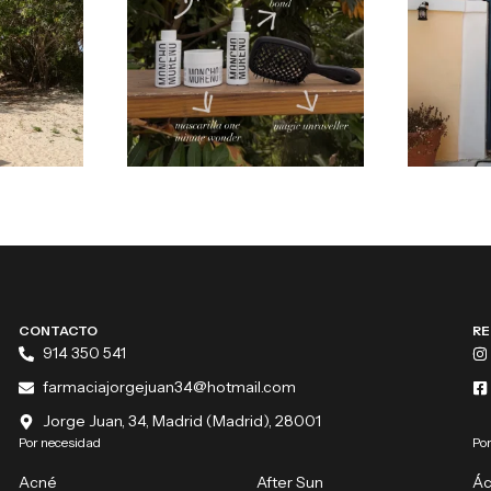
CONTACTO
RE
914 350 541
farmaciajorgejuan34@hotmail.com
Jorge Juan, 34, Madrid (Madrid), 28001
Por necesidad
Por
Acné
After Sun
Ác