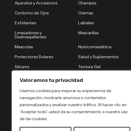
Aparatos y Accesorios
Champús
Contorno de Ojos
Cremas
Exfoliantes
Labiales
Limpiadores y
Mascarillas
Desmaquillantes
Mascotas
Nutricomestética
Protectores Solares
Salud y Suplementos
Sérums
Textura Gel
Tónicos y Brumas
Tratamiento Nocturno
Valoramos tu privacidad
Tratamientos Capilares
Tratamientos Corporales
Usamos cookies para mejorar su experiencia de
navegación, mostrarle anuncios o contenidos
personalizados y analizar nuestro tráfico. Al hacer clic en
“Aceptar todo” usted da su consentimiento a nuestro uso
de las cookies.