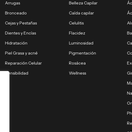
Arrugas
Belleza Capilar
Ác
Bronceado
Caída capilar
Ác
Cejas y Pestañas
Celulitis
Al
Dientes y Encías
Flacidez
Ba
Hidratación
Luminosidad
Ca
Piel Grasa y acné
Pigmentación
C
Reparación Celular
Rosácea
E
Sensibilidad
Wellness
Gi
Ma
Na
O
Ph
Re