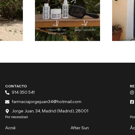
CONTACTO
RE
914 350 541
farmaciajorgejuan34@hotmail.com
Jorge Juan, 34, Madrid (Madrid), 28001
Por necesidad
Por
Acné
After Sun
Ác