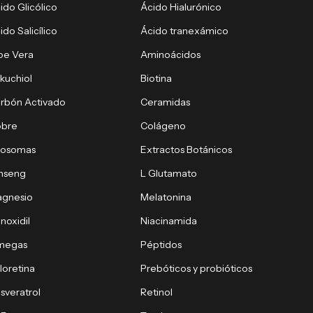
ido Glicólico
Ácido Hialurónico
ido Salicílico
Ácido tranexámico
oe Vera
Aminoácidos
kuchiol
Biotina
rbón Activado
Ceramidas
obre
Colágeno
xosomas
Extractos Botánicos
nseng
L Glutamato
gnesio
Melatonina
noxidil
Niacinamida
megas
Péptidos
loretina
Prebóticos y probióticos
sveratrol
Retinol