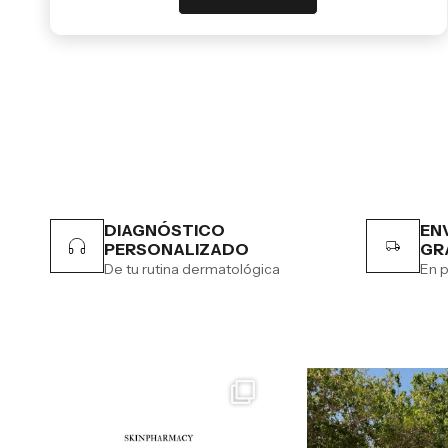
DIAGNÓSTICO
EN
PERSONALIZADO
GR
De tu rutina dermatológica
En p