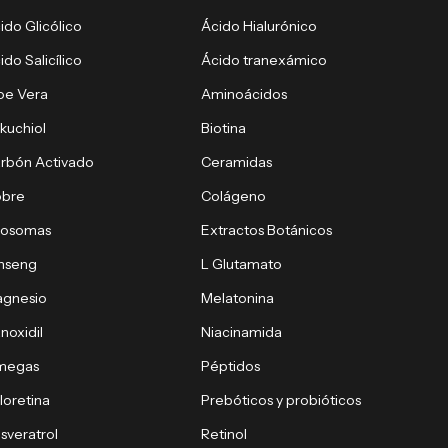
ido Glicólico
Ácido Hialurónico
ido Salicílico
Ácido tranexámico
oe Vera
Aminoácidos
kuchiol
Biotina
rbón Activado
Ceramidas
obre
Colágeno
xosomas
Extractos Botánicos
nseng
L Glutamato
gnesio
Melatonina
noxidil
Niacinamida
megas
Péptidos
loretina
Prebóticos y probióticos
sveratrol
Retinol