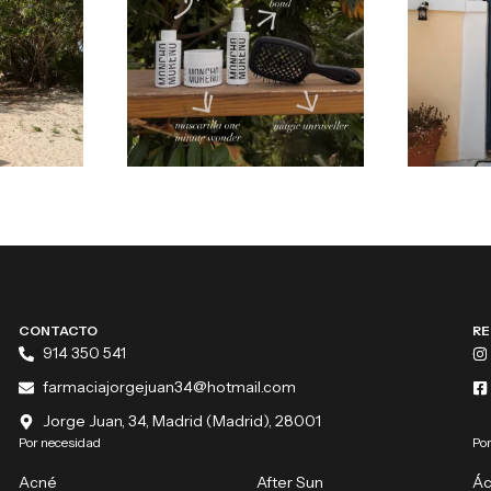
CONTACTO
RE
914 350 541
farmaciajorgejuan34@hotmail.com
Jorge Juan, 34, Madrid (Madrid), 28001
Por necesidad
Por
Acné
After Sun
Ác