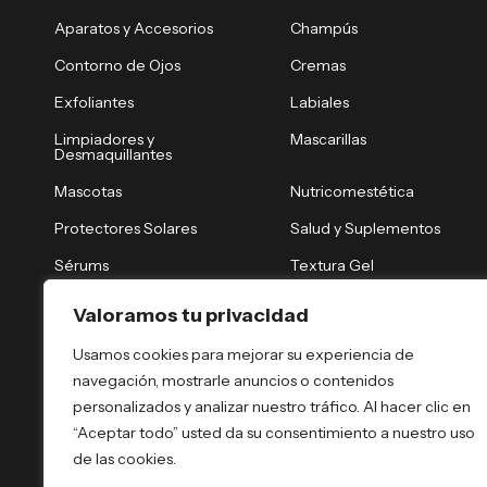
Aparatos y Accesorios
Champús
Contorno de Ojos
Cremas
Exfoliantes
Labiales
Limpiadores y
Mascarillas
Desmaquillantes
Mascotas
Nutricomestética
Protectores Solares
Salud y Suplementos
Sérums
Textura Gel
Tónicos y Brumas
Tratamiento Nocturno
Valoramos tu privacidad
Tratamientos Capilares
Tratamientos Corporales
Usamos cookies para mejorar su experiencia de
navegación, mostrarle anuncios o contenidos
personalizados y analizar nuestro tráfico. Al hacer clic en
“Aceptar todo” usted da su consentimiento a nuestro uso
de las cookies.