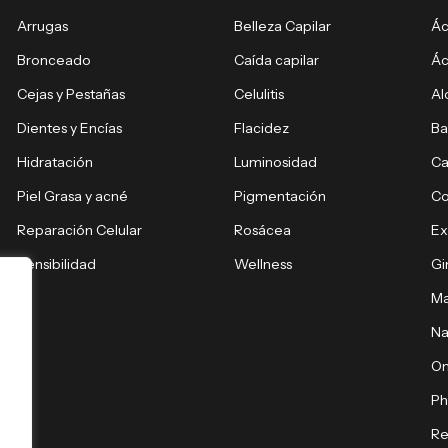
Arrugas
Belleza Capilar
Ác
Bronceado
Caída capilar
Ác
Cejas y Pestañas
Celulitis
Al
Dientes y Encías
Flacidez
Ba
Hidratación
Luminosidad
Ca
Piel Grasa y acné
Pigmentación
C
Reparación Celular
Rosácea
E
Sensibilidad
Wellness
Gi
Ma
Na
O
Ph
Re