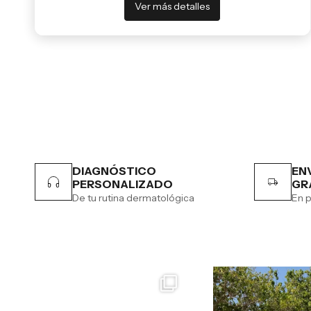
Ver más detalles
DIAGNÓSTICO
EN
PERSONALIZADO
GR
De tu rutina dermatológica
En p