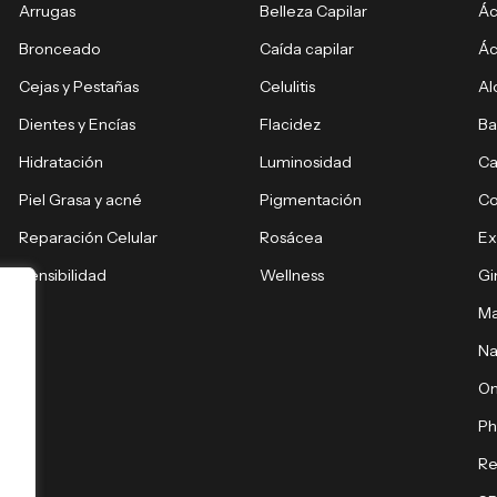
Arrugas
Belleza Capilar
Ác
Bronceado
Caída capilar
Ác
Cejas y Pestañas
Celulitis
Al
Dientes y Encías
Flacidez
Ba
Hidratación
Luminosidad
Ca
Piel Grasa y acné
Pigmentación
C
Reparación Celular
Rosácea
E
Sensibilidad
Wellness
Gi
Ma
Na
O
Ph
Re