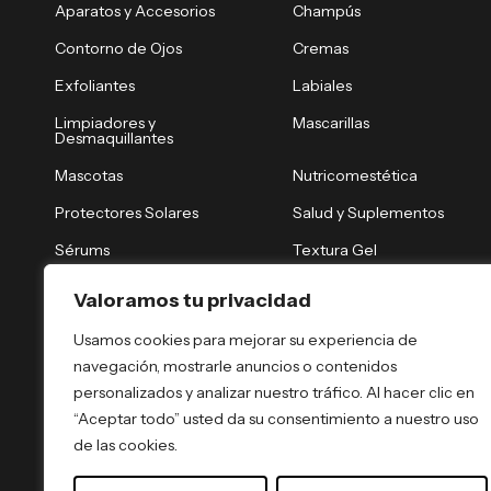
Aparatos y Accesorios
Champús
Contorno de Ojos
Cremas
Exfoliantes
Labiales
Limpiadores y
Mascarillas
Desmaquillantes
Mascotas
Nutricomestética
Protectores Solares
Salud y Suplementos
Sérums
Textura Gel
Tónicos y Brumas
Tratamiento Nocturno
Valoramos tu privacidad
Tratamientos Capilares
Tratamientos Corporales
Usamos cookies para mejorar su experiencia de
navegación, mostrarle anuncios o contenidos
personalizados y analizar nuestro tráfico. Al hacer clic en
“Aceptar todo” usted da su consentimiento a nuestro uso
de las cookies.