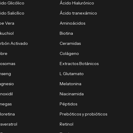
ido Glicólico
Ácido Hialurónico
ido Salicílico
Ácido tranexámico
oe Vera
Aminoácidos
kuchiol
Biotina
rbón Activado
Ceramidas
obre
Colágeno
xosomas
Extractos Botánicos
nseng
L Glutamato
gnesio
Melatonina
noxidil
Niacinamida
megas
Péptidos
loretina
Prebóticos y probióticos
sveratrol
Retinol