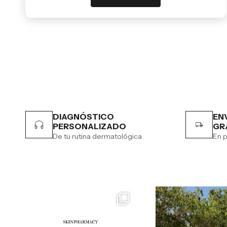
DIAGNÓSTICO
EN
PERSONALIZADO
GR
De tu rutina dermatológica
En p