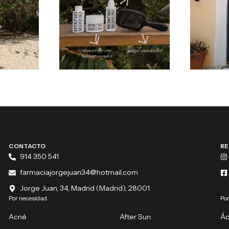
CONTACTO
RE
914 350 541
farmaciajorgejuan34@hotmail.com
Jorge Juan, 34, Madrid (Madrid), 28001
Por necesidad
Por
Acné
After Sun
Ác