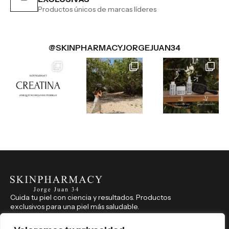
Productos únicos de marcas líderes
@SKINPHARMACYJORGEJUAN34
Cuida tu piel con ciencia y resultados. Productos
exclusivos para una piel más saludable.
CONTACTO
914 350 541