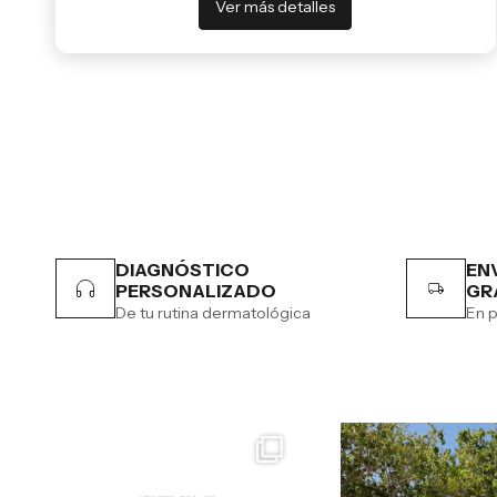
Ver más detalles
DIAGNÓSTICO
EN
PERSONALIZADO
GR
De tu rutina dermatológica
En p