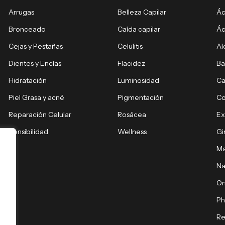
Arrugas
Belleza Capilar
Ác
Bronceado
Caída capilar
Ác
Cejas y Pestañas
Celulitis
Al
Dientes y Encías
Flacidez
Ba
Hidratación
Luminosidad
Ca
Piel Grasa y acné
Pigmentación
C
Reparación Celular
Rosácea
E
Sensibilidad
Wellness
Gi
Ma
Na
O
Ph
Re