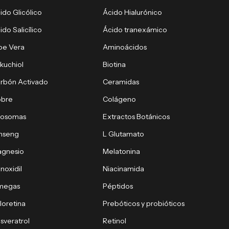
ido Glicólico
Ácido Hialurónico
ido Salicílico
Ácido tranexámico
oe Vera
Aminoácidos
kuchiol
Biotina
rbón Activado
Ceramidas
obre
Colágeno
xosomas
Extractos Botánicos
nseng
L Glutamato
gnesio
Melatonina
noxidil
Niacinamida
megas
Péptidos
loretina
Prebóticos y probióticos
sveratrol
Retinol