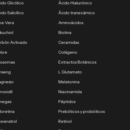
ido Glicólico
Ácido Hialurónico
ido Salicílico
Ácido tranexámico
oe Vera
Aminoácidos
kuchiol
Biotina
rbón Activado
Ceramidas
obre
Colágeno
xosomas
Extractos Botánicos
nseng
L Glutamato
gnesio
Melatonina
noxidil
Niacinamida
megas
Péptidos
loretina
Prebóticos y probióticos
sveratrol
Retinol