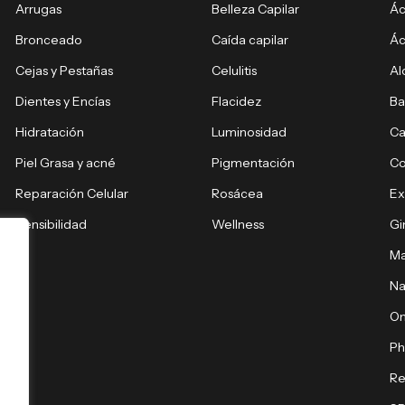
Arrugas
Belleza Capilar
Ác
Bronceado
Caída capilar
Ác
Cejas y Pestañas
Celulitis
Al
Dientes y Encías
Flacidez
Ba
Hidratación
Luminosidad
Ca
Piel Grasa y acné
Pigmentación
C
Reparación Celular
Rosácea
E
Sensibilidad
Wellness
Gi
Ma
Na
O
Ph
Re