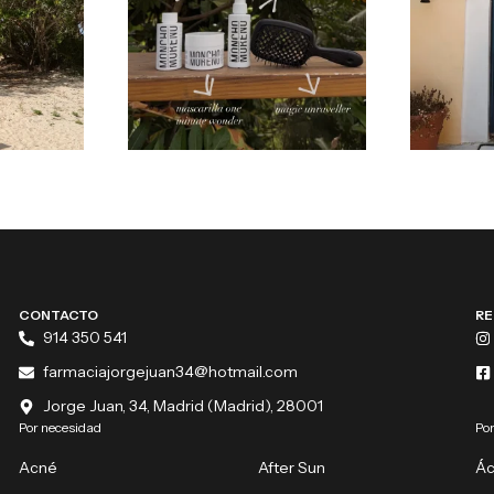
CONTACTO
RE
914 350 541
farmaciajorgejuan34@hotmail.com
Jorge Juan, 34, Madrid (Madrid), 28001
Por necesidad
Por
Acné
After Sun
Ác