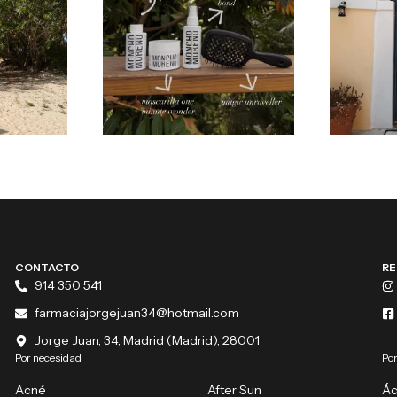
CONTACTO
RE
914 350 541
farmaciajorgejuan34@hotmail.com
Jorge Juan, 34, Madrid (Madrid), 28001
Por necesidad
Por
Acné
After Sun
Ác