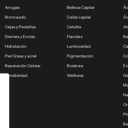
Arrugas
Belleza Capilar
Ác
Bronceado
Caída capilar
Ác
Cejas y Pestañas
Celulitis
Al
Dientes y Encías
Flacidez
Ba
Hidratación
Luminosidad
Ca
Piel Grasa y acné
Pigmentación
C
Reparación Celular
Rosácea
E
Sensibilidad
Wellness
Gi
Ma
Na
O
Ph
Re