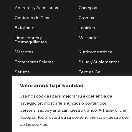
Aparatos y Accesorios
Champús
Contorno de Ojos
Cremas
Exfoliantes
Labiales
Limpiadores y
Mascarillas
Desmaquillantes
Mascotas
Nutricomestética
Protectores Solares
Salud y Suplementos
Sérums
Textura Gel
Tónicos y Brumas
Tratamiento Nocturno
Valoramos tu privacidad
Tratamientos Capilares
Tratamientos Corporales
Usamos cookies para mejorar su experiencia de
navegación, mostrarle anuncios o contenidos
personalizados y analizar nuestro tráfico. Al hacer clic en
“Aceptar todo” usted da su consentimiento a nuestro uso
de las cookies.