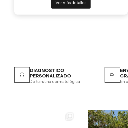
Ver más detalles
DIAGNÓSTICO
EN
PERSONALIZADO
GR
De tu rutina dermatológica
En p