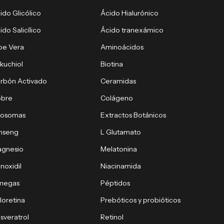
ido Glicólico
Ácido Hialurónico
ido Salicílico
Ácido tranexámico
oe Vera
Aminoácidos
kuchiol
Biotina
rbón Activado
Ceramidas
obre
Colágeno
xosomas
Extractos Botánicos
nseng
L Glutamato
gnesio
Melatonina
noxidil
Niacinamida
megas
Péptidos
loretina
Prebóticos y probióticos
sveratrol
Retinol