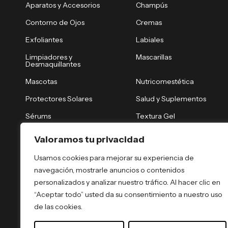
Aparatos y Accesorios
Champús
Contorno de Ojos
Cremas
Exfoliantes
Labiales
Limpiadores y
Mascarillas
Desmaquillantes
Mascotas
Nutricomestética
Protectores Solares
Salud y Suplementos
Sérums
Textura Gel
Tónicos y Brumas
Tratamiento Nocturno
Valoramos tu privacidad
Tratamientos Capilares
Tratamientos Corporales
Usamos cookies para mejorar su experiencia de
navegación, mostrarle anuncios o contenidos
personalizados y analizar nuestro tráfico. Al hacer clic en
“Aceptar todo” usted da su consentimiento a nuestro uso
de las cookies.