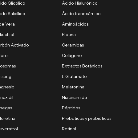
ido Glicólico
Ácido Hialurónico
ido Salicílico
Ácido tranexámico
oe Vera
Aminoácidos
kuchiol
Biotina
rbón Activado
Ceramidas
obre
Colágeno
xosomas
Extractos Botánicos
nseng
L Glutamato
gnesio
Melatonina
noxidil
Niacinamida
megas
Péptidos
loretina
Prebóticos y probióticos
sveratrol
Retinol