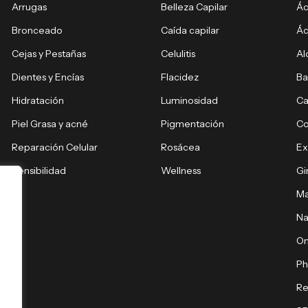
Arrugas
Belleza Capilar
Ác
Bronceado
Caída capilar
Ác
Cejas y Pestañas
Celulitis
Al
Dientes y Encías
Flacidez
Ba
Hidratación
Luminosidad
Ca
Piel Grasa y acné
Pigmentación
C
Reparación Celular
Rosácea
E
Sensibilidad
Wellness
Gi
Ma
Na
O
Ph
Re