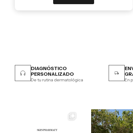
DIAGNÓSTICO
EN
PERSONALIZADO
GR
De tu rutina dermatológica
En p