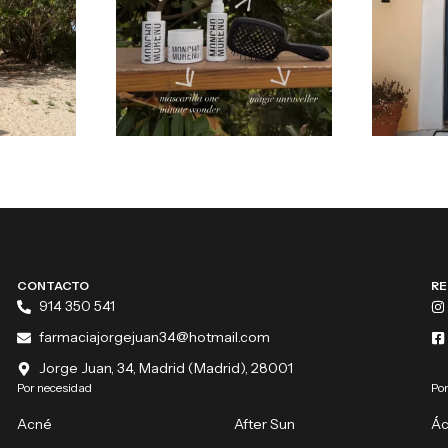
CONTACTO
RE
914 350 541
farmaciajorgejuan34@hotmail.com
Jorge Juan, 34, Madrid (Madrid), 28001
Por necesidad
Por
Acné
After Sun
Ác