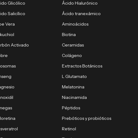
ido Glicólico
Ácido Hialurónico
ido Salicílico
Ácido tranexámico
oe Vera
Aminoácidos
kuchiol
Biotina
rbón Activado
Ceramidas
obre
Colágeno
xosomas
Extractos Botánicos
nseng
L Glutamato
gnesio
Melatonina
noxidil
Niacinamida
megas
Péptidos
loretina
Prebóticos y probióticos
sveratrol
Retinol