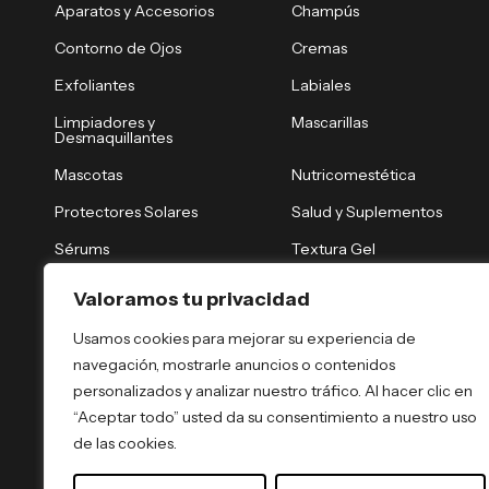
Aparatos y Accesorios
Champús
Contorno de Ojos
Cremas
Exfoliantes
Labiales
Limpiadores y
Mascarillas
Desmaquillantes
Mascotas
Nutricomestética
Protectores Solares
Salud y Suplementos
Sérums
Textura Gel
Tónicos y Brumas
Tratamiento Nocturno
Valoramos tu privacidad
Tratamientos Capilares
Tratamientos Corporales
Usamos cookies para mejorar su experiencia de
navegación, mostrarle anuncios o contenidos
personalizados y analizar nuestro tráfico. Al hacer clic en
“Aceptar todo” usted da su consentimiento a nuestro uso
de las cookies.