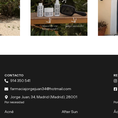
CONTACTO
RE
914 350 541
farmaciajorgejuan34@hotmail.com
Jorge Juan, 34, Madrid (Madrid), 28001
Por necesidad
Por
Acné
After Sun
Ác