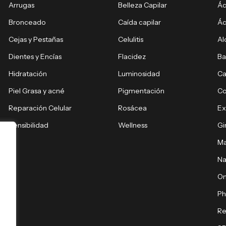
Arrugas
Belleza Capilar
Ác
Bronceado
Caída capilar
Ác
Cejas y Pestañas
Celulitis
Al
Dientes y Encías
Flacidez
Ba
Hidratación
Luminosidad
Ca
Piel Grasa y acné
Pigmentación
C
Reparación Celular
Rosácea
E
Sensibilidad
Wellness
Gi
Ma
Na
O
Ph
Re