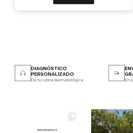
DIAGNÓSTICO
EN
PERSONALIZADO
GR
De tu rutina dermatológica
En p