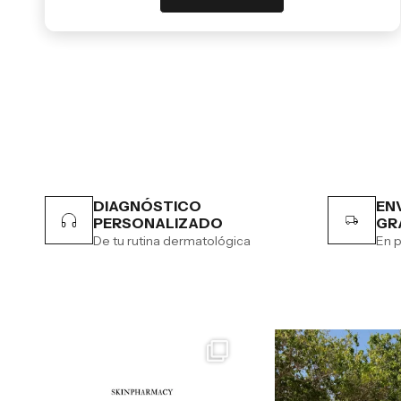
DIAGNÓSTICO
EN
PERSONALIZADO
GR
De tu rutina dermatológica
En p