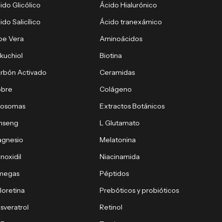
ido Glicólico
Ácido Hialurónico
ido Salicílico
Ácido tranexámico
oe Vera
Aminoácidos
kuchiol
Biotina
rbón Activado
Ceramidas
obre
Colágeno
xosomas
Extractos Botánicos
nseng
L Glutamato
gnesio
Melatonina
noxidil
Niacinamida
megas
Péptidos
loretina
Prebóticos y probióticos
sveratrol
Retinol