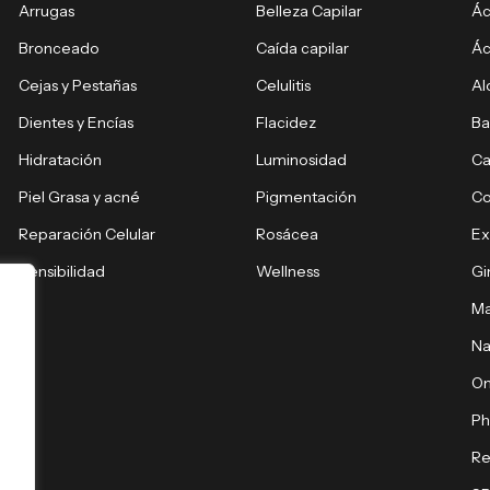
Arrugas
Belleza Capilar
Ác
Bronceado
Caída capilar
Ác
Cejas y Pestañas
Celulitis
Al
Dientes y Encías
Flacidez
Ba
Hidratación
Luminosidad
Ca
Piel Grasa y acné
Pigmentación
C
Reparación Celular
Rosácea
E
Sensibilidad
Wellness
Gi
Ma
Na
O
Ph
Re