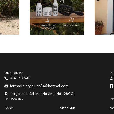
CONTACTO
RE
914 350 541
farmaciajorgejuan34@hotmail.com
Jorge Juan, 34, Madrid (Madrid), 28001
Por necesidad
Por
Acné
After Sun
Ác