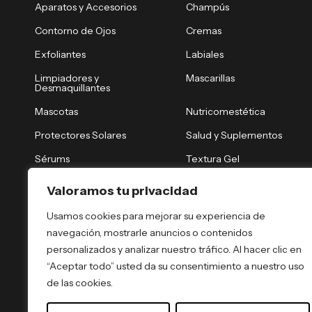
Aparatos y Accesorios
Champús
Contorno de Ojos
Cremas
Exfoliantes
Labiales
Limpiadores y
Mascarillas
Desmaquillantes
Mascotas
Nutricomestética
Protectores Solares
Salud y Suplementos
Sérums
Textura Gel
Tónicos y Brumas
Tratamiento Nocturno
Valoramos tu privacidad
Tratamientos Capilares
Tratamientos Corporales
Usamos cookies para mejorar su experiencia de
navegación, mostrarle anuncios o contenidos
personalizados y analizar nuestro tráfico. Al hacer clic en
“Aceptar todo” usted da su consentimiento a nuestro uso
de las cookies.