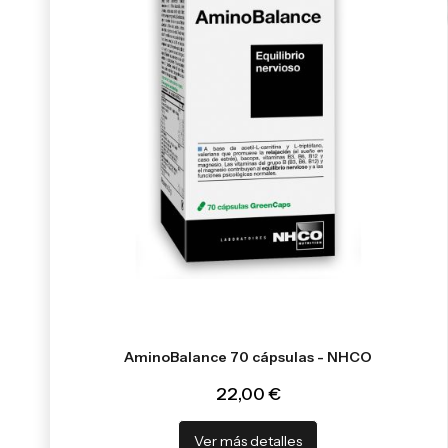
AminoBalance 70 cápsulas - NHCO
22,00 €
Ver más detalles