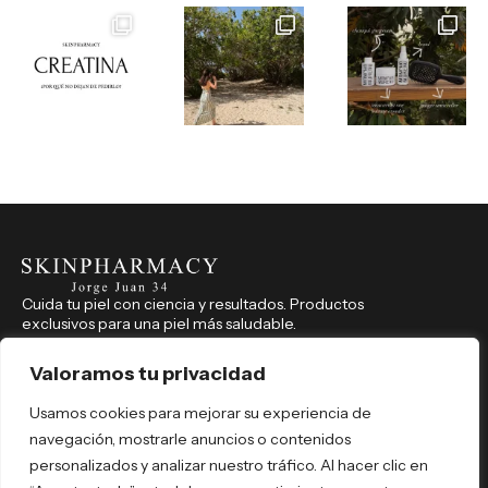
Cuida tu piel con ciencia y resultados. Productos
exclusivos para una piel más saludable.
CONTACTO
914 350 541
Valoramos tu privacidad
farmaciajorgejuan34@hotmail.com
Usamos cookies para mejorar su experiencia de
Jorge Juan, 34, Madrid (Madrid), 28001
navegación, mostrarle anuncios o contenidos
REDES SOCIALES
personalizados y analizar nuestro tráfico. Al hacer clic en
skinpharmacyjorgejuan34