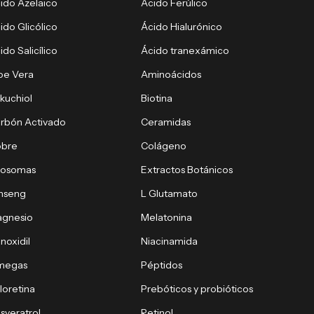
ido Azelaico
Ácido Ferúlico
ido Glicólico
Ácido Hialurónico
ido Salicílico
Ácido tranexámico
oe Vera
Aminoácidos
kuchiol
Biotina
rbón Activado
Ceramidas
obre
Colágeno
xosomas
Extractos Botánicos
nseng
L Glutamato
gnesio
Melatonina
noxidil
Niacinamida
megas
Péptidos
loretina
Prebóticos y probióticos
sveratrol
Retinol