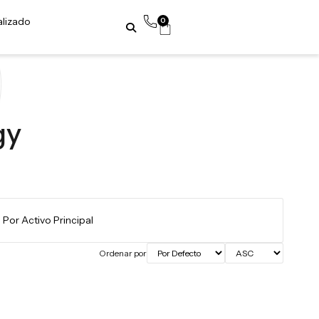
alizado
0
gy
Ordenar por