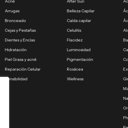
Acné
After Sun
Ác
Arrugas
Belleza Capilar
Ác
Bronceado
Caída capilar
Ác
Cejas y Pestañas
Celulitis
Al
Dientes y Encías
Flacidez
Ba
Hidratación
Luminosidad
Ca
Piel Grasa y acné
Pigmentación
C
Reparación Celular
Rosácea
E
Sensibilidad
Wellness
Gi
Ma
Na
O
Ph
Re