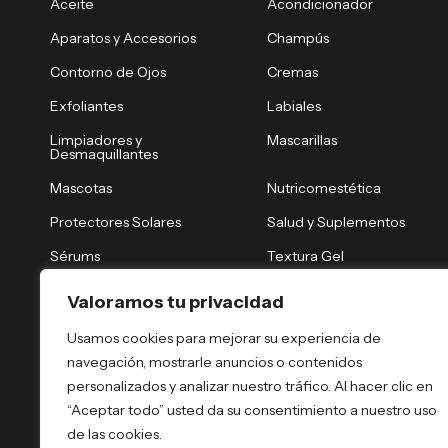
Aceite
Acondicionador
Aparatos y Accesorios
Champús
Contorno de Ojos
Cremas
Exfoliantes
Labiales
Limpiadores y
Mascarillas
Desmaquillantes
Mascotas
Nutricomestética
Protectores Solares
Salud y Suplementos
Sérums
Textura Gel
Tónicos y Brumas
Tratamiento Nocturno
Valoramos tu privacidad
Tratamientos Capilares
Tratamientos Corporales
Usamos cookies para mejorar su experiencia de
navegación, mostrarle anuncios o contenidos
personalizados y analizar nuestro tráfico. Al hacer clic en
“Aceptar todo” usted da su consentimiento a nuestro uso
de las cookies.