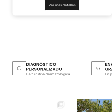
Ver más detalles
DIAGNÓSTICO
EN
PERSONALIZADO
GR
De tu rutina dermatológica
En p