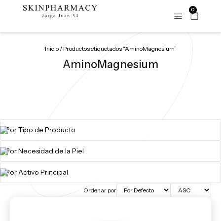
0
Inicio
/ Productos etiquetados “AminoMagnesium”
AminoMagnesium
Ordenar por