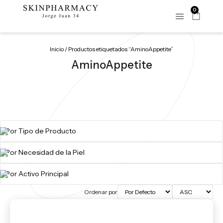
0
Inicio
/ Productos etiquetados “AminoAppetite”
AminoAppetite
Ordenar por