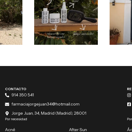
CONTACTO
RE
914 350 541
farmaciajorgejuan34@hotmail.com
Jorge Juan, 34, Madrid (Madrid), 28001
Por necesidad
Por
Acné
After Sun
Ác