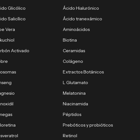
ido Glicólico
Ácido Hialurónico
ido Salicílico
Ácido tranexámico
oe Vera
Aminoácidos
kuchiol
Biotina
rbón Activado
Ceramidas
obre
Colágeno
xosomas
Extractos Botánicos
nseng
L Glutamato
gnesio
Melatonina
noxidil
Niacinamida
megas
Péptidos
loretina
Prebóticos y probióticos
sveratrol
Retinol