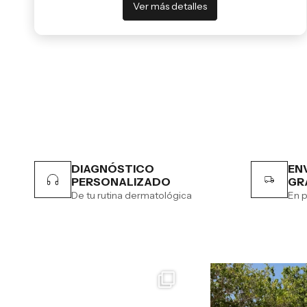
Ver más detalles
DIAGNÓSTICO
EN
PERSONALIZADO
GR
De tu rutina dermatológica
En p