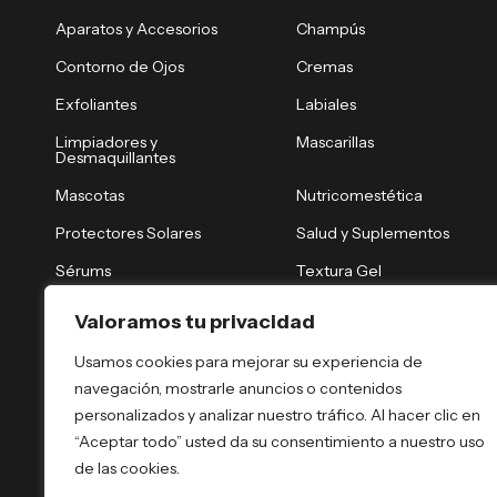
Aparatos y Accesorios
Champús
Contorno de Ojos
Cremas
Exfoliantes
Labiales
Limpiadores y
Mascarillas
Desmaquillantes
Mascotas
Nutricomestética
Protectores Solares
Salud y Suplementos
Sérums
Textura Gel
Tónicos y Brumas
Tratamiento Nocturno
Valoramos tu privacidad
Tratamientos Capilares
Tratamientos Corporales
Usamos cookies para mejorar su experiencia de
navegación, mostrarle anuncios o contenidos
personalizados y analizar nuestro tráfico. Al hacer clic en
“Aceptar todo” usted da su consentimiento a nuestro uso
de las cookies.