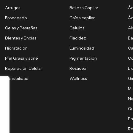
Arrugas
Belleza Capilar
Ác
Bronceado
Caída capilar
Ác
Cejas y Pestañas
Celulitis
Al
Dientes y Encías
Flacidez
Ba
Hidratación
Luminosidad
Ca
Piel Grasa y acné
Pigmentación
C
Reparación Celular
Rosácea
E
Sensibilidad
Wellness
Gi
Ma
Na
O
Ph
Re