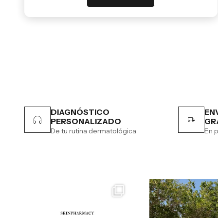
DIAGNÓSTICO
EN
PERSONALIZADO
GR
De tu rutina dermatológica
En p