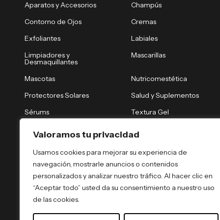
Aparatos y Accesorios
Champús
Contorno de Ojos
Cremas
Exfoliantes
Labiales
Limpiadores y
Mascarillas
Desmaquillantes
Mascotas
Nutricomestética
Protectores Solares
Salud y Suplementos
Sérums
Textura Gel
Tónicos y Brumas
Tratamiento Nocturno
Valoramos tu privacidad
Tratamientos Capilares
Tratamientos Corporales
Usamos cookies para mejorar su experiencia de
navegación, mostrarle anuncios o contenidos
personalizados y analizar nuestro tráfico. Al hacer clic en
“Aceptar todo” usted da su consentimiento a nuestro uso
de las cookies.