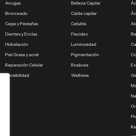
Arrugas
Belleza Capilar
Ác
Bronceado
Caída capilar
Ác
Cejas y Pestañas
Celulitis
Al
Dientes y Encías
Flacidez
Ba
Hidratación
Luminosidad
Ca
Piel Grasa y acné
Pigmentación
C
Reparación Celular
Rosácea
E
Sensibilidad
Wellness
Gi
Ma
Na
O
Ph
Re