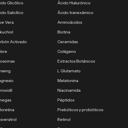
ido Glicólico
Ácido Hialurónico
ido Salicílico
Ácido tranexámico
oe Vera
Aminoácidos
kuchiol
Biotina
rbón Activado
Ceramidas
obre
Colágeno
xosomas
Extractos Botánicos
nseng
L Glutamato
gnesio
Melatonina
noxidil
Niacinamida
megas
Péptidos
loretina
Prebóticos y probióticos
sveratrol
Retinol