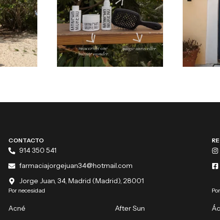
CONTACTO
RE
914 350 541
farmaciajorgejuan34@hotmail.com
Jorge Juan, 34, Madrid (Madrid), 28001
Por necesidad
Por
Acné
After Sun
Ác