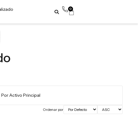
alizado
0
do
Ordenar por