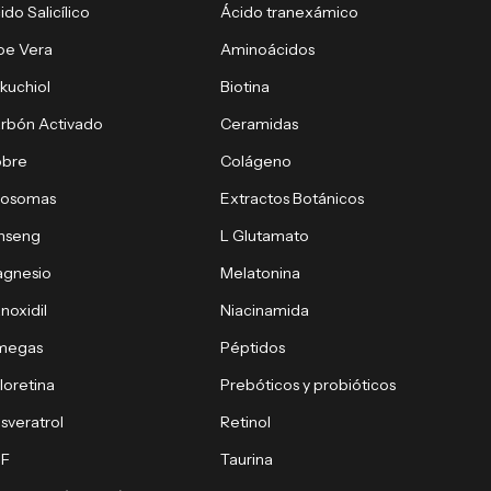
ido Salicílico
Ácido tranexámico
oe Vera
Aminoácidos
kuchiol
Biotina
rbón Activado
Ceramidas
obre
Colágeno
xosomas
Extractos Botánicos
nseng
L Glutamato
gnesio
Melatonina
noxidil
Niacinamida
megas
Péptidos
loretina
Prebóticos y probióticos
sveratrol
Retinol
PF
Taurina