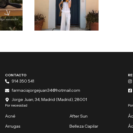
CONTACTO
RE
914 350 541
farmaciajorgejuan34@hotmail.com
Jorge Juan, 34, Madrid (Madrid), 28001
Por necesidad
Por
Acné
After Sun
Ác
Arrugas
Belleza Capilar
Ác