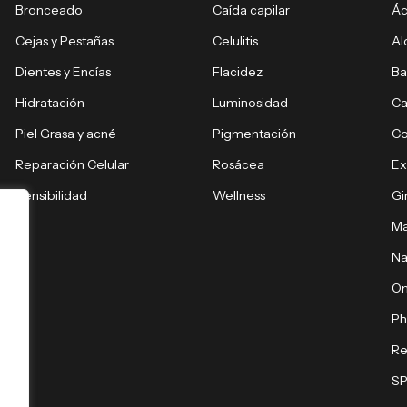
Bronceado
Caída capilar
Ác
Cejas y Pestañas
Celulitis
Al
Dientes y Encías
Flacidez
Ba
Hidratación
Luminosidad
Ca
Piel Grasa y acné
Pigmentación
C
Reparación Celular
Rosácea
E
Sensibilidad
Wellness
Gi
Ma
Na
O
Ph
Re
S