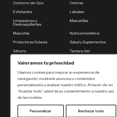
Contorno de Ojos
Cremas
Exfoliantes
Labiales
Limpiadores y
Mascarillas
Desmaquillantes
Mascotas
Nutricomestética
Protectores Solares
Salud y Suplementos
Sérums
Textura Gel
Tónicos y Brumas
Tratamiento Nocturno
Valoramos tu privacidad
Tratamientos Capilares
Tratamientos Corporales
Usamos cookies para mejorar su experiencia de
navegación, mostrarle anuncios o contenidos
personalizados y analizar nuestro tráfico. Al hacer clic en
“Aceptar todo” usted da su consentimiento a nuestro uso
de las cookies.
Personalizar
Rechazar todo