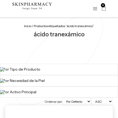
0
Inicio
/ Productos etiquetados “ácido tranexámico”
ácido tranexámico
Ordenar por