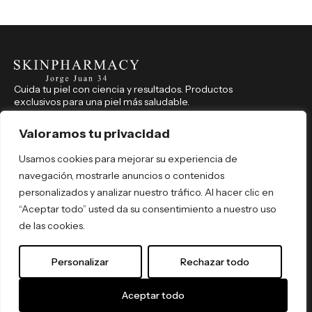
Cuida tu piel con ciencia y resultados. Productos
exclusivos para una piel más saludable.
CONTACTO
914 350 541
Valoramos tu privacidad
farmaciajorgejuan34@hotmail.com
Usamos cookies para mejorar su experiencia de
Jorge Juan, 34, Madrid (Madrid), 28001
navegación, mostrarle anuncios o contenidos
REDES SOCIALES
personalizados y analizar nuestro tráfico. Al hacer clic en
skinpharmacyjorgejuan34
“Aceptar todo” usted da su consentimiento a nuestro uso
skinpharmacyjorgejuan34
de las cookies.
Por tipo de producto
Por necesidad
Personalizar
Rechazar todo
Por activo
Política de Privacidad
© 2026 Skin Pharmacy. Todos los
Términos y Condiciones
derechos reservados. By
ómibu
.
Aceptar todo
Envíos y Devoluciones